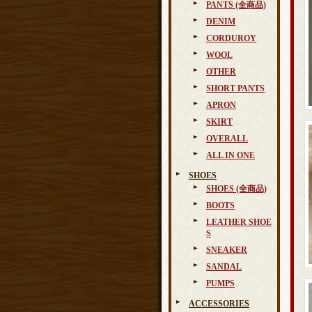
PANTS (全商品)
DENIM
CORDUROY
WOOL
OTHER
SHORT PANTS
APRON
SKIRT
OVERALL
ALL IN ONE
SHOES
SHOES (全商品)
BOOTS
LEATHER SHOE
S
SNEAKER
SANDAL
PUMPS
ACCESSORIES