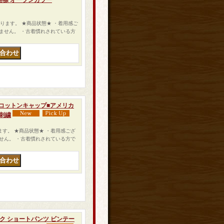
開襟 オープンカラー
になります。 ★商品状態★ ・着用感ご
ません。 ・古着慣れされている方
ベア コットンキャップ■アメリカ
 刺繍
なります。 ★商品状態★ ・着用感ござ
せん。 ・古着慣れされている方で
メイク ショートパンツ ビンテー