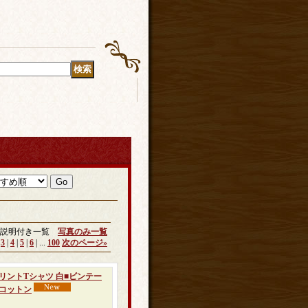
説明付き一覧
写真のみ一覧
|
3
|
4
|
5
|
6
|
...
100
次のページ
»
アートプリントTシャツ 白■ビンテー
 コットン