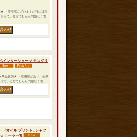
状態★ ・使用感ございますが特に目立
れされている方でしたら問題なく着
ック地 ペインターショーツ モスグリ
ます。 ★商品状態★ ・着用感があり、画像
されている方でしたら問題なく着…
 スタンダードオイル プリントTシャツ
ス モーター系