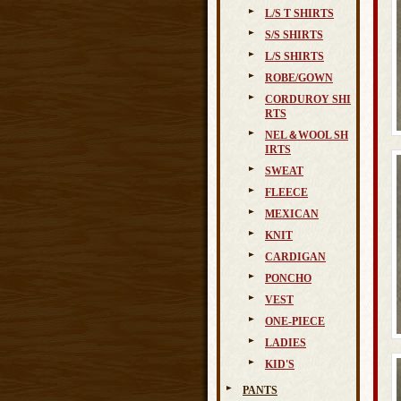
L/S T SHIRTS
S/S SHIRTS
L/S SHIRTS
ROBE/GOWN
CORDUROY SHI
RTS
NEL＆WOOL SH
IRTS
SWEAT
FLEECE
MEXICAN
KNIT
CARDIGAN
PONCHO
VEST
ONE-PIECE
LADIES
KID'S
PANTS