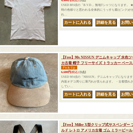
4,400円
(税込)
[1点]
USED 80's頃の「B.V.D.」無地Tシャツになりま
時の色移りと思われる全体的にうっすら紫(ピンク)が
れ…
｜
｜
【Free】90s NISSUN デニムキャップ 
カ古着 帽子 フリーサイズ トラッカー ベース
6,600円
(税込)
[1点]
USED 90's頃の「NISSUN」デニムキャップになり
内装オデコ周りに薄汚れが見られます。 ・古着慣れ
してい…
｜
｜
【Free】Miller X型クリップ式サスペンダ
ルド レトロ アメリカ古着 ゴム ミラービール