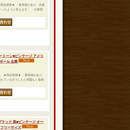
す。 ★商品状態★ ・着用感があり、洗濯
かったように見えます。 ・古着慣
水色ツートーン■ビンテージ アメリ
ボール 企業
ます。 ★商品状態★ ・着用感があり、
されている方でしたら問題なく着用
ー ブラック 黒■ビンテージ オー
 フリーサイズ