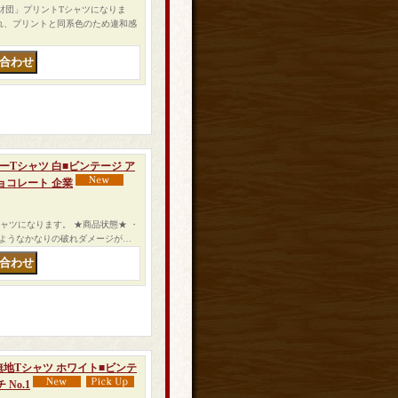
生存財団」プリントTシャツになりま
れ、プリントと同系色のため違和感
リンガーTシャツ 白■ビンテージ ア
ョコレート 企業
ンガーTシャツになります。 ★商品状態★ ・
ようなかなりの破れダメージが…
 白無地Tシャツ ホワイト■ビンテ
No.1