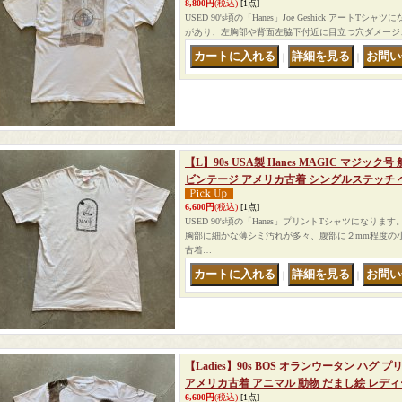
8,800円
(税込)
[1点]
USED 90's頃の「Hanes」Joe Geshick アート
があり、左胸部や背面左脇下付近に目立つ穴ダメージ
｜
｜
【L】90s USA製 Hanes MAGIC マジッ
ビンテージ アメリカ古着 シングルステッチ 
6,600円
(税込)
[1点]
USED 90's頃の「Hanes」プリントTシャツになり
胸部に細かな薄シミ汚れが多々、腹部に２mm程度の
古着…
｜
｜
【Ladies】90s BOS オランウータン ハグ
アメリカ古着 アニマル 動物 だまし絵 レデ
6,600円
(税込)
[1点]