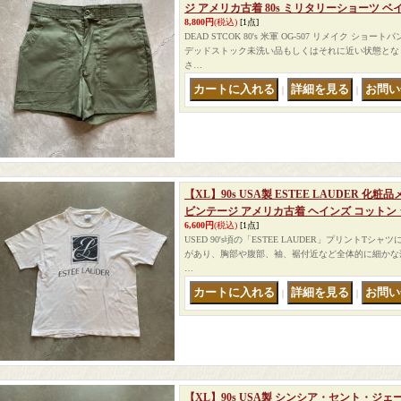
ジ アメリカ古着 80s ミリタリーショーツ ベイ
8,800円
(税込)
[1点]
DEAD STCOK 80's 米軍 OG-507 リメイク シ
デッドストック未洗い品もしくはそれに近い状態とな
さ…
｜
｜
【XL】90s USA製 ESTEE LAUDER 化
ビンテージ アメリカ古着 ヘインズ コットン
6,600円
(税込)
[1点]
USED 90's頃の「ESTEE LAUDER」プリントT
があり、胸部や腹部、袖、裾付近など全体的に細かな
…
｜
｜
【XL】90s USA製 シンシア・セント・ジェ