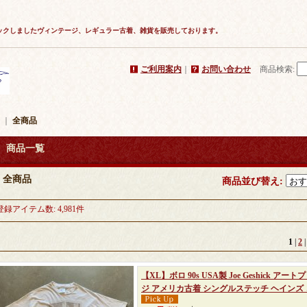
ックしましたヴィンテージ、レギュラー古着、雑貨を販売しております。
ご利用案内
｜
お問い合わせ
商品検索
:
｜
全商品
商品一覧
全商品
商品並び替え
:
登録アイテム数
:
4,981件
1
|
2
【XL】ボロ 90s USA製 Joe Geshick 
ジ アメリカ古着 シングルステッチ ヘインズ