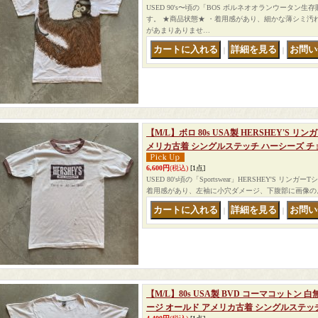
USED 90's〜頃の「BOS ボルネオオランウータン
す。 ★商品状態★ ・着用感があり、細かな薄シミ汚
があまりありませ…
｜
｜
【M/L】ボロ 80s USA製 HERSHEY'S 
メリカ古着 シングルステッチ ハーシーズ チ
6,600円
(税込)
[1点]
USED 80's頃の「Sportswear」HERSHEY'S リ
着用感があり、左袖に小穴ダメージ、下腹部に画像の
｜
｜
【M/L】80s USA製 BVD コーマコットン
ージ オールド アメリカ古着 シングルステッチ 