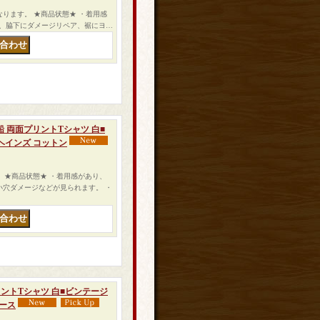
Tシャツになります。 ★商品状態★ ・着用感
、脇下にダメージリペア、裾にヨ…
ク号 船 両面プリントTシャツ 白■
ヘインズ コットン
ます。 ★商品状態★ ・着用感があり、
小穴ダメージなどが見られます。 ・
 プリントTシャツ 白■ビンテージ
ィース