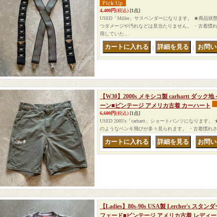
4,400円
(税込)
[1点]
USED「Miller」サスペンダーになります。 ★商品
つダメージや汚れなどは見当たりません。 ・古着慣
用していた…
｜
｜
【W30】2000s メキシコ製 carhartt ダ
ーン■ビンテージ アメリカ古着 カーハート
6,600円
(税込)
[1点]
USED 2005's「carhartt」ショートパンツになり
のようなペンキ飛びが多々見られます。 ・古着慣れ
｜
｜
【Ladies】80s-90s USA製 Lercher's
フェード■ビンテージ アメリカ古着 レディー