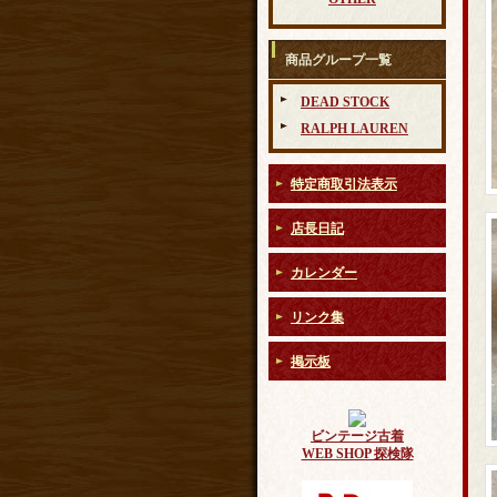
商品グループ一覧
DEAD STOCK
RALPH LAUREN
特定商取引法表示
店長日記
カレンダー
リンク集
掲示板
ビンテージ古着
WEB SHOP 探検隊