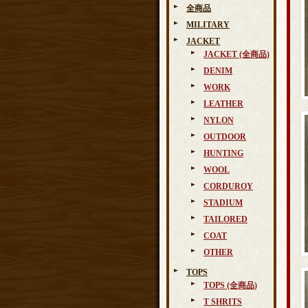
全商品
MILITARY
JACKET
JACKET (全商品)
DENIM
WORK
LEATHER
NYLON
OUTDOOR
HUNTING
WOOL
CORDUROY
STADIUM
TAILORED
COAT
OTHER
TOPS
TOPS (全商品)
T SHRITS