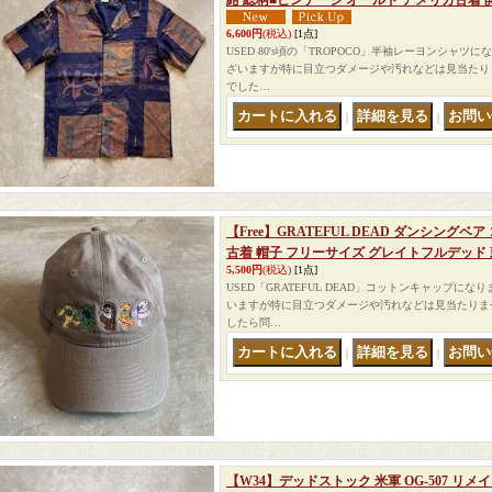
紺 総柄■ビンテージ オールド アメリカ古着 
6,600円
(税込)
[1点]
USED 80's頃の「TROPOCO」半袖レーヨンシャツ
ざいますが特に目立つダメージや汚れなどは見当たり
でした…
｜
｜
【Free】GRATEFUL DEAD ダンシング
古着 帽子 フリーサイズ グレイトフルデッド
5,500円
(税込)
[1点]
USED「GRATEFUL DEAD」コットンキャップに
いますが特に目立つダメージや汚れなどは見当たりま
したら問…
｜
｜
【W34】デッドストック 米軍 OG-507 リ