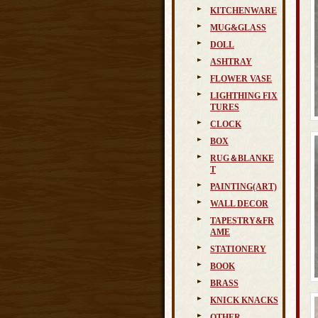
KITCHENWARE
MUG&GLASS
DOLL
ASHTRAY
FLOWER VASE
LIGHTHING FIX
TURES
CLOCK
BOX
RUG＆BLANKE
T
PAINTING(ART)
WALL DECOR
TAPESTRY&FR
AME
STATIONERY
BOOK
BRASS
KNICK KNACKS
OTHER