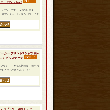
カーパンツ No.3
ョートパンツになります。 ★商品状態★ ・
ります。ショートパンツにリメイク
粧品メーカー プリントTシャツ 白■
 シングルステッチ
シャツになります。 ★商品状態★ ・着用感
薄シミ汚れが多々見られます。 ・
ームス「ENSEMBLE」アート