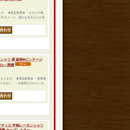
になります。 ★商品状態★ ・かなりの着
小穴ダメージ、細かな毛玉などが見
カラーシャツ 茶 総柄■ビンテージ
ロハ 開襟
ャツになります。 ★商品状態★ ・着用感
りません。 ・古着慣れされている
カソ マティス 半袖レーヨンシャツ