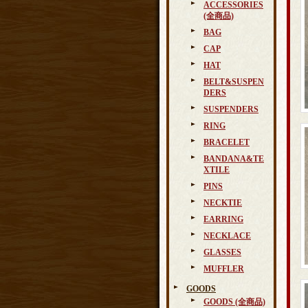
ACCESSORIES
(全商品)
BAG
CAP
HAT
BELT&SUSPEN
DERS
SUSPENDERS
RING
BRACELET
BANDANA&TE
XTILE
PINS
NECKTIE
EARRING
NECKLACE
GLASSES
MUFFLER
GOODS
GOODS (全商品)