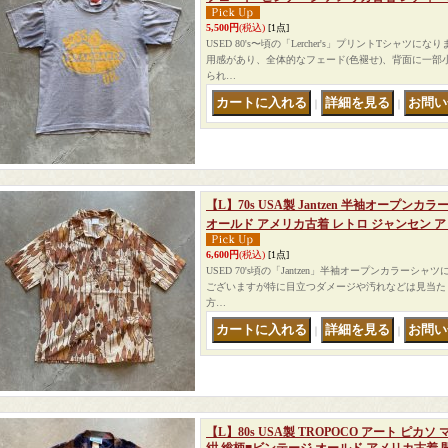
5,500円
(税込)
[1点]
USED 80's〜頃の「Lercher's」プリントTシャツ
用感があり、全体的なフェード(色褪せ)、背面に一部
られ…
｜
｜
【L】70s USA製 Jantzen 半袖オープン
オールド アメリカ古着 レトロ ジャンセン ア
6,600円
(税込)
[1点]
USED 70's頃の「Jantzen」半袖オープンカラーシ
ございますが特に目立つダメージや汚れなどは見当た
方…
｜
｜
【L】80s USA製 TROPOCO アート ピ