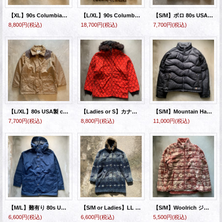
【XL】90s Columbia リバーシブル 中綿ジャケット ダックカモ 迷彩■ビンテージ オールド アメリカ古着 コロンビア ハンティング
【L/XL】90s Columbia マウンテンパーカ ジャケット デルタマーシュカモ 迷彩■ビンテージ オールド アメリカ古着 コロンビア
【S/M】ボロ 80s USA製 LL Bean マウンテンパーカー ジャケット ピンク■ビンテージ オールド アメリカ古着 エルエルビーン バクスター
8,800円
(税込)
18,700円
(税込)
7,700円
(税込)
【L/XL】80s USA製 campus コーデュロイ切替 中綿ジャケット ベージュ■ビンテージ オールド アメリカ古着 キャンパス アウトドア
【Ladies or S】カナダ製 IRVING POSLUNS リバーシブル ナイロン スキージャケット 赤黒■ビンテージ アメリカ古着 60s レディース
【S/M】Mountain Hard Wear ジップアップ ダウンジャケット ブラック 黒■アメリカ古着 マウンテンハードウェア レディース
7,700円
(税込)
8,800円
(税込)
11,000円
(税込)
【M/L】難有り 80s USA製 Woolrich ゴアテックス マウンテンパーカー ジャケット ネイビー■ビンテージ アメリカ古着 ウールリッチ
【S/M or Ladies】LL Bean フリースジャケット コート 総柄■ビンテージ オールド アメリカ古着 90s エルエルビーン パーカー 動物 雪柄
【S/M】Woolrich ジップアップ フリースジャケット 紫 総柄■オールド ウールリッチ アメリカ古着 レディース
6,600円
(税込)
6,600円
(税込)
5,500円
(税込)