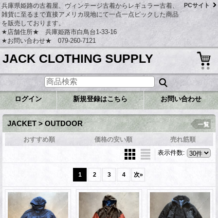
兵庫県姫路の古着屋、ヴィンテージ古着からレギュラー古着、
PCサイト
雑貨に至るまで直接アメリカ現地にて一点一点ピックした商品
を販売しております。
★店舗住所★ 兵庫姫路市白鳥台1-33-16
★お問い合わせ★ 079-260-7121
JACK CLOTHING SUPPLY
ログイン
新規登録はこちら
お問い合わせ
JACKET > OUTDOOR
一覧
おすすめ順
価格の安い順
売れ筋順
表示件数
:
1
2
3
4
次
»