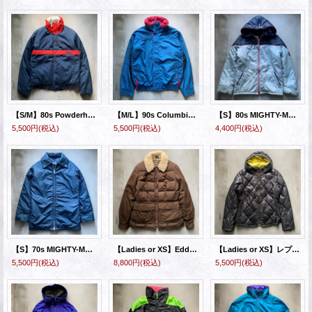
【S/M】80s Powderhorn 中綿 ナイロンジャケット ネイビー■ビンテージ オールド レトロ アメリカ古着 USA製 パウダーホーン アウトドア
【M/L】90s Columbia ナイロンジャケット 青緑■ビンテージ オールド レトロ アメリカ古着 コロンビア アウトドア ブルゾン
【S】80s MIGHTY-MAC マイティーマック 裏ボア ジャケット グレー■ビンテージ オールド アメリカ古着 USA製 レディース パーカー
5,500円
(税込)
5,500円
(税込)
4,400円
(税込)
【S】70s MIGHTY-MAC マイティーマック 中綿スキージャケット ネイビー 紺無地■ビンテージ オールド アメリカ古着 USA製 レディース
【Ladies or XS】Eddie Bauer キルティング ダウンジャケット 茶色■ビンテージ アメリカ古着 USA製 70s/80s エディーバウアー レディース
【Ladies or XS】レプリカ Eddie Bauer ダウンジャケット パーカー グレー■古着 スカイライナーモデル エディーバウアー レディース
5,500円
(税込)
8,800円
(税込)
5,500円
(税込)