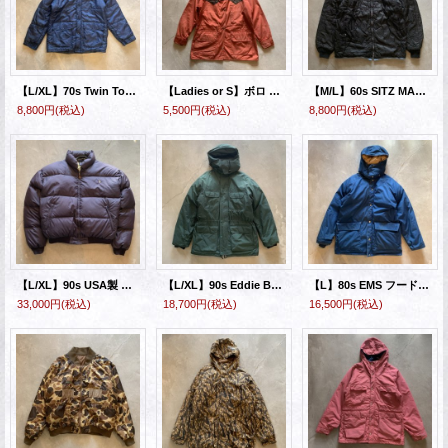
【L/XL】70s Twin Togs 中綿ダウンジャケット ネイビー■ビンテージ オールド レトロ アメリカ古着 フード付き パーカー
【Ladies or S】ボロ 70s Snow Lion マウンテンパーカ ジャケット ツートーン切替 赤茶■ビンテージ アメリカ古着 スノーライオン
【M/L】60s SITZ MARI リバーシブル キルティング スキージャケット 黒青■ビンテージ オールド アメリカ古着 ナイロン
8,800円
(税込)
5,500円
(税込)
8,800円
(税込)
【L/XL】90s USA製 Polo Ralph Lauren ダウンジャケット ネイビー■ビンテージ オールド レトロ アメリカ古着 ヌプシ ポロ ロゴ刺繍
【L/XL】90s Eddie Bauer リッジライン フード ゴアテックス ダウンジャケット 深緑■ビンテージ アメリカ古着 黒タグ エディーバウアー
【L】80s EMS フード付き ダウンジャケット ブルー 青■ビンテージ オールド レトロ アメリカ古着 70s アウトドア
33,000円
(税込)
18,700円
(税込)
16,500円
(税込)