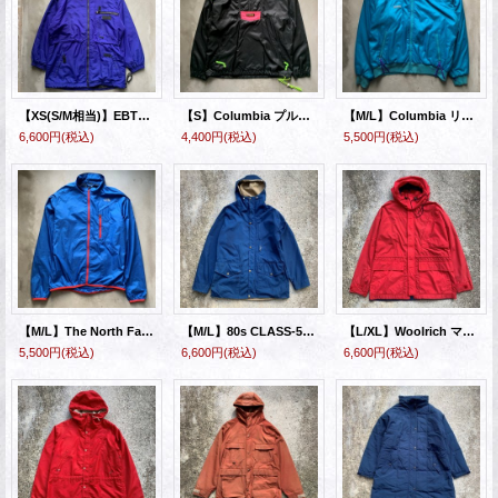
【XS(S/M相当)】EBTEK エディーバウアー ナイロンジャケット マウンテンパーカー 青紫■ビンテージ アメリカ古着 90s イービーテック
【S】Columbia プルオーバー ナイロンジャケット ブラック×ピンク 黒■ビンテージ オールド レトロ アメリカ古着 コロンビア 90s
【M/L】Columbia リバーシブル ジャケット 青緑×紫■ビンテージ オールド レトロ アメリカ古着 コロンビア 90s レディースXL
6,600円
(税込)
4,400円
(税込)
5,500円
(税込)
【M/L】The North Face パッカブル ジャケット ブルー 青■アメリカ古着 ノースフェイス アウトドア ポリエステル
【M/L】80s CLASS-5 マウンテンパーカー ジャケット ネイビー 紺■ビンテージ オールド レトロ アメリカ古着 アウトドア
【L/XL】Woolrich マウンテンパーカー ナイロンジャケット 赤■ビンテージ オールド アメリカ古着 USA製 80s/90s ウールリッチ
5,500円
(税込)
6,600円
(税込)
6,600円
(税込)