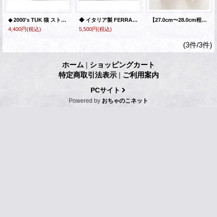
◆ 2000's TUK 猫 ストラップシューズ 26.0cm 黒×レオパード柄/ビンテージ オールド レトロ アメリカ古着 レディース ショートブーツ
◆ イタリア製 FERRAGAMO フェラガモ レザーサンダル 25cm/ビンテージ オールド レトロ 古着 レディース
【27.0cm〜28.0cm程度】フィッシュモチーフ ラバーサンダル シューズ ■ビンテージ オールド アメリカ古着 魚 雑貨 ブラックバス
4,400円
(税込)
5,500円
(税込)
(3件/3件)
ホーム
|
ショッピングカート
特定商取引法表示
|
ご利用案内
PCサイト
Powered by
おちゃのこネット