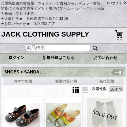
兵庫県姫路の古着屋、ヴィンテージ古着からレギュラー古着、
PCサイト
雑貨に至るまで直接アメリカ現地にて一点一点ピックした商品
を販売しております。
★店舗住所★ 兵庫姫路市白鳥台1-33-16
★お問い合わせ★ 079-260-7121
JACK CLOTHING SUPPLY
ログイン
新規登録はこちら
お問い合わせ
SHOES > SANDAL
一覧
おすすめ順
価格の安い順
売れ筋順
表示件数
: