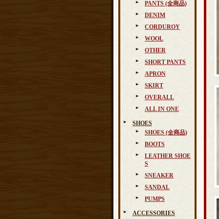
PANTS (全商品)
DENIM
CORDUROY
WOOL
OTHER
SHORT PANTS
APRON
SKIRT
OVERALL
ALL IN ONE
SHOES
SHOES (全商品)
BOOTS
LEATHER SHOE
S
SNEAKER
SANDAL
PUMPS
ACCESSORIES