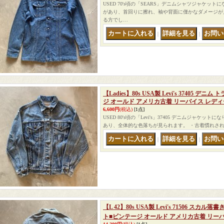
USED 70's頃の「SEARS」デニムシャツジャケッ
があり、首回りに擦れ、袖や背面に僅かなダメージが
る方でし…
｜
｜
【Ladies】80s USA製 Levi's 37405
ジ オールド アメリカ古着 リーバイス レディース
6,600円
(税込)
[1点]
USED 80's頃の「Levi's」37405 デニムジャケッ
あり、全体的な色落ちが見られます。 ・古着慣れさ
｜
｜
【L 42】80s USA製 Levi's 71506 ス
ト■ビンテージ オールド アメリカ古着 リーバイ