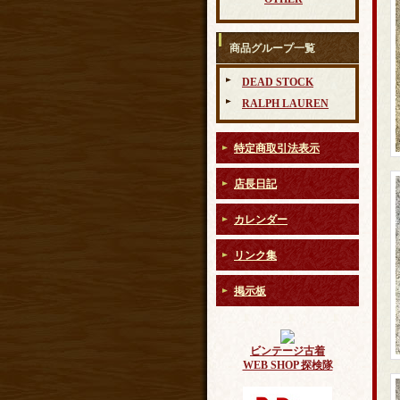
商品グループ一覧
DEAD STOCK
RALPH LAUREN
特定商取引法表示
店長日記
カレンダー
リンク集
掲示板
ビンテージ古着
WEB SHOP 探検隊