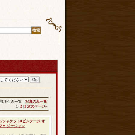
説明付き一覧
写真のみ一覧
1
|
2
|
3
次のページ
»
 デニムジャケット■ビンテージ オ
フェ ジージャン