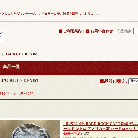
ックしましたヴィンテージ、レギュラー古着、雑貨を販売しております。
ご利用案内
｜
お問い合わせ
商品検索
:
｜
JACKET
> DENIM
商品一覧
JACKET > DENIM
商品並び替え
:
登録アイテム数
:
127件
【L/XL】90s HARD ROCK CAFE 刺繍
ールド レトロ アメリカ古着 ハードロックカ
6,600円
(税込)
[1点]