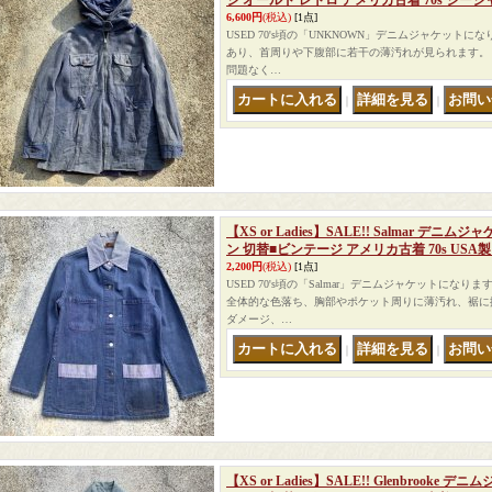
ジ オールド レトロ アメリカ古着 70s ジー
6,600円
(税込)
[1点]
USED 70's頃の「UNKNOWN」デニムジャケットに
あり、首周りや下腹部に若干の薄汚れが見られます。
問題なく…
｜
｜
【XS or Ladies】SALE!! Salmar デ
ン 切替■ビンテージ アメリカ古着 70s USA
2,200円
(税込)
[1点]
USED 70's頃の「Salmar」デニムジャケットにな
全体的な色落ち、胸部やポケット周りに薄汚れ、裾に
ダメージ、…
｜
｜
【XS or Ladies】SALE!! Glenbrook