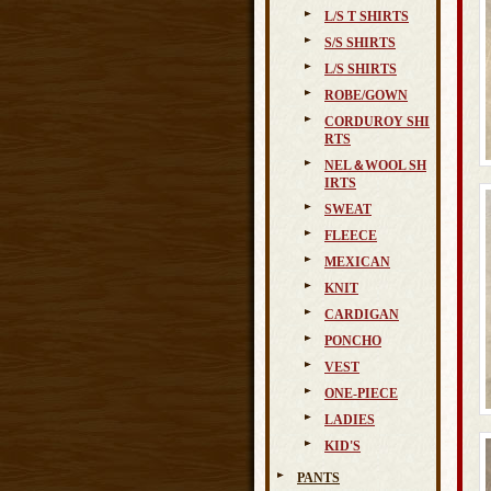
L/S T SHIRTS
S/S SHIRTS
L/S SHIRTS
ROBE/GOWN
CORDUROY SHI
RTS
NEL＆WOOL SH
IRTS
SWEAT
FLEECE
MEXICAN
KNIT
CARDIGAN
PONCHO
VEST
ONE-PIECE
LADIES
KID'S
PANTS