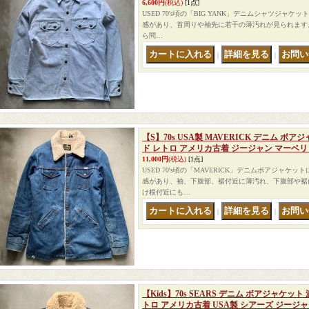
6,600円
(税込)
[1点]
USED 70's頃の「BIG YANK」デニムシャツジャ
感があり、首周りや袖先に若干の薄汚れが見られます
ら問…
｜
｜
【S】70s USA製 MAVERICK デニム ボ
ド レトロ アメリカ古着 ジージャン マーベ
11,000円
(税込)
[1点]
USED 70's頃の「MAVERICK」デニムボアジャケ
感があり、袖、下腹部、裾付近に薄汚れ、下腹部や裾
け根付近にも…
｜
｜
【Kids】70s SEARS デニム ボアジャケッ
トロ アメリカ古着 USA製 シアーズ ジージャ