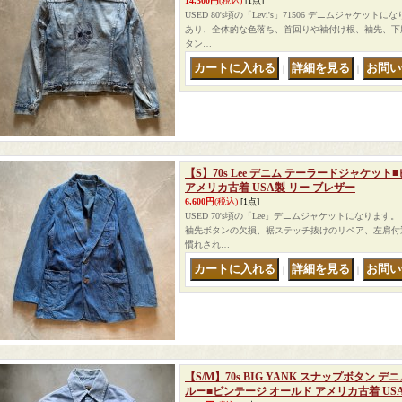
14,300円
(税込)
[1点]
USED 80's頃の「Levi's」71506 デニムジャケッ
あり、全体的な色落ち、首回りや袖付け根、袖先、下
タン…
｜
｜
【S】70s Lee デニム テーラードジャケッ
アメリカ古着 USA製 リー ブレザー
6,600円
(税込)
[1点]
USED 70's頃の「Lee」デニムジャケットになりま
袖先ボタンの欠損、裾ステッチ抜けのリペア、左肩付
慣れされ…
｜
｜
【S/M】70s BIG YANK スナップボタン
ルー■ビンテージ オールド アメリカ古着 US