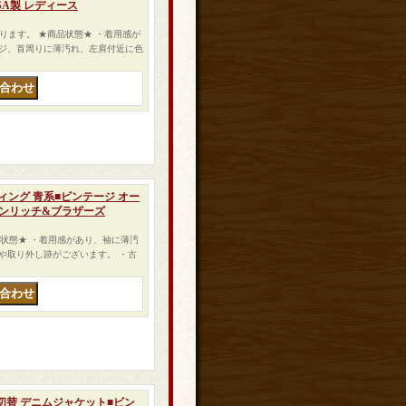
SA製 レディース
トになります。 ★商品状態★ ・着用感が
ジ、首周りに薄汚れ、左肩付近に色
ティング 青系■ビンテージ オー
ョンリッチ&ブラザーズ
商品状態★ ・着用感があり、袖に薄汚
や取り外し跡がございます。 ・古
ニット切替 デニムジャケット■ビン