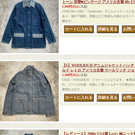
トーン 切替■ビンテージ アメリカ古着 60s U
5,500円
(税込)
[1点]
USED 60's〜頃の「Glenbrooke」デニムジャケッ
あり、袖や下腹部、背面などに色落ちや細かなダメー
褪せが…
｜
｜
【S】WOOLRICH デニムジャケット ハン
ルド レトロ アメリカ古着 ウールリッチ ジ
5,500円
(税込)
[1点]
USED「WOOLRICH」ジャケットになります。 ★
れ、フードの欠損、内装に一部シームテープの剥がれ
着慣れされて…
｜
｜
【レディース】2000s USA製 Levi's 袖