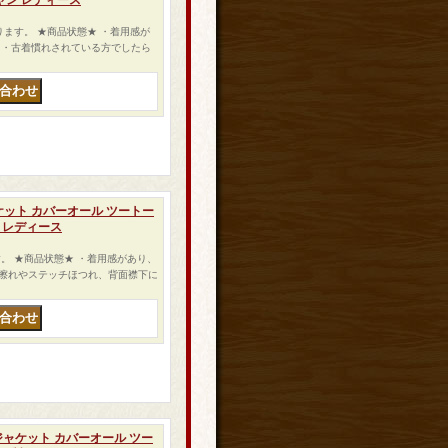
ジャン レディース
なります。 ★商品状態★ ・着用感が
 ・古着慣れされている方でしたら
ニムジャケット カバーオール ツートー
製 レディース
ります。 ★商品状態★ ・着用感があり、
擦れやステッチほつれ、背面襟下に
e デニムジャケット カバーオール ツー