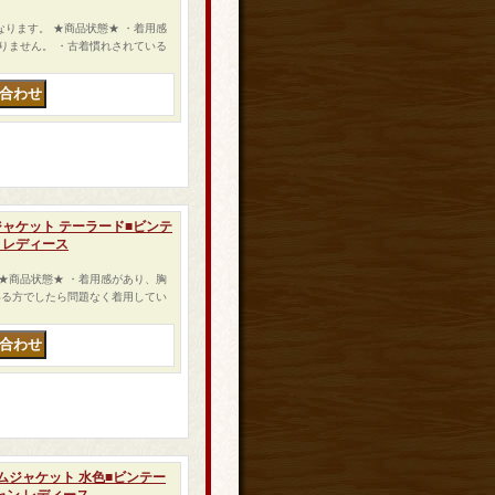
トになります。 ★商品状態★ ・着用感
りません。 ・古着慣れされている
ムジャケット テーラード■ビンテ
ン レディース
 ★商品状態★ ・着用感があり、胸
いる方でしたら問題なく着用してい
 デニムジャケット 水色■ビンテー