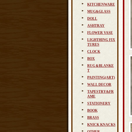
KITCHENWARE
MUG&GLASS
DOLL
ASHTRAY
FLOWER VASE
LIGHTHING FIX
TURES
CLOCK
BOX
RUG＆BLANKE
T
PAINTING(ART)
WALL DECOR
TAPESTRY&FR
AME
STATIONERY
BOOK
BRASS
KNICK KNACKS
OTHER