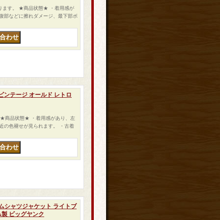
トになります。 ★商品状態★ ・着用感が
腹部などに擦れダメージ、最下部ボ
ト■ビンテージ オールド レトロ
す。 ★商品状態★ ・着用感があり、左
近の色褪せが見られます。 ・古着
 デニムシャツジャケット ライトブ
A製 ビッグヤンク