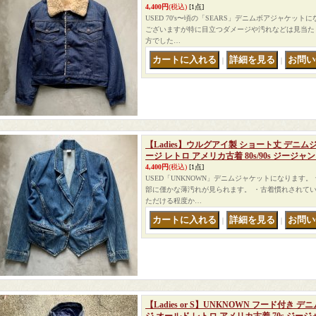
4,400円
(税込)
[1点]
USED 70's〜頃の「SEARS」デニムボアジャケッ
ございますが特に目立つダメージや汚れなどは見当た
方でした…
｜
｜
【Ladies】ウルグアイ製 ショート丈 デニ
ージ レトロ アメリカ古着 80s/90s ジージャ
4,400円
(税込)
[1点]
USED「UNKNOWN」デニムジャケットになります。
部に僅かな薄汚れが見られます。 ・古着慣れされて
ただける程度か…
｜
｜
【Ladies or S】UNKNOWN フード付き