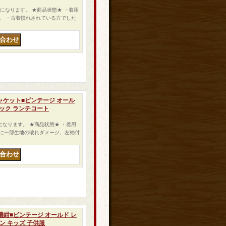
ケットになります。 ★商品状態★ ・着用
。 ・古着慣れされている方でした
アジャケット■ビンテージ オール
リック ランチコート
ットになります。 ★商品状態★ ・着用
に一部生地の破れダメージ、左袖付
ト 濃紺■ビンテージ オールド レ
ン キッズ 子供服