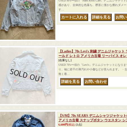
USED 90's〜頃の「Hard Rock Cafe」デニムジ
感があり、全体的な色落ち、襟首に僅かな擦れダメー
す…
｜
｜
【Ladies】70s Levi's 刺繍 デニムジャ
ールド レトロ アメリカ古着 リーバイス オレ
[在庫なし]
USED 70's〜頃の「Levi's」デニムジャケットにな
り、袖に若干の薄汚れや小傷などが見られます。 ・
無く着…
｜
【S/M】70s SEARS デニムシャツジャケ
アメリカ古着 スナップボタン ウエスタン シ
6,600円
(税込)
[1点]