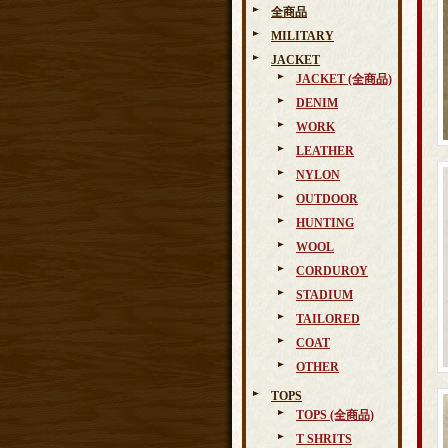
全商品
MILITARY
JACKET
JACKET (全商品)
DENIM
WORK
LEATHER
NYLON
OUTDOOR
HUNTING
WOOL
CORDUROY
STADIUM
TAILORED
COAT
OTHER
TOPS
TOPS (全商品)
T SHRITS