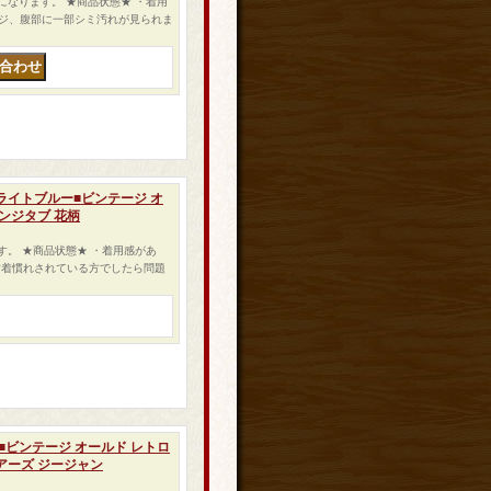
ャケットになります。 ★商品状態★ ・着用
ジ、腹部に一部シミ汚れが見られま
ケット ライトブルー■ビンテージ オ
ンジタブ 花柄
ります。 ★商品状態★ ・着用感があ
古着慣れされている方でしたら問題
ット■ビンテージ オールド レトロ
アーズ ジージャン