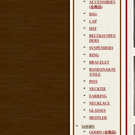
ACCESSORIES
(全商品)
BAG
CAP
HAT
BELT&SUSPEN
DERS
SUSPENDERS
RING
BRACELET
BANDANA&TE
XTILE
PINS
NECKTIE
EARRING
NECKLACE
GLASSES
MUFFLER
GOODS
GOODS (全商品)