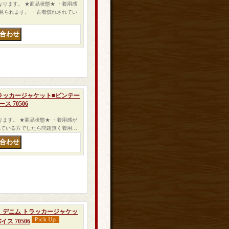
トになります。 ★商品状態★ ・着用感
見られます。 ・古着慣れされてい
 デニム トラッカージャケット■ビンテー
 70506
トになります。 ★商品状態★ ・着用感が
れている方でしたら問題無く着用…
カル落書き デニム トラッカージャケッ
ス 70506