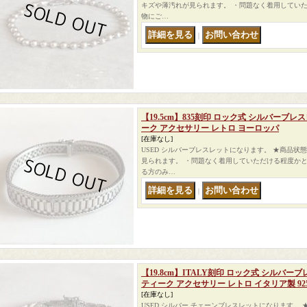
キズや薄汚れが見られます。 ・問題なく着用していた
物にご…
｜
【19.5cm】835刻印 ロック式 シルバーブ
ーク アクセサリー レトロ ヨーロッパ
[在庫なし]
USED シルバーブレスレットになります。 ★商品状
見られます。 ・問題なく着用していただける程度かと
る方のみ…
｜
【19.8cm】ITALY刻印 ロック式 シルバ
ティーク アクセサリー レトロ イタリア製 92
[在庫なし]
USED シルバー チェーンブレスレットになります。