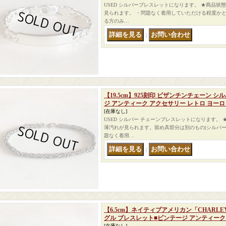
USED シルバーブレスレットになります。 ★商品状
見られます。 ・問題なく着用していただける程度かと
る方のみ…
｜
【19.5cm】925刻印 ビザンチンチェーン 
ジ アンティーク アクセサリー レトロ ヨー
[在庫なし]
USED シルバー チェーンブレスレットになります。
薄汚れが見られます。留め具部分は別のもの(シルバー
題なく着用…
｜
【6.5cm】ネイティブアメリカン「CHARL
グル ブレスレット■ビンテージ アンティーク
[在庫なし]