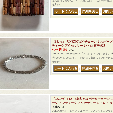
は見当たりません。 ・ゴム紐で繋がれており伸縮性が
る方の…
｜
｜
【18.4cm】UNKNOWN チェーン シルバ
ティーク アクセサリー レトロ 喜平 925
11,000円
(税込)
[1点]
USED シルバー チェーンブレスレットになります。
薄汚れが見られます。 ・問題なく着用していただける
理解の…
｜
｜
【23.2cm】ITALY刻印 925 ボールチェ
ージ アンティーク アクセサリー レトロ イ
[在庫なし]
USED ボールチェーン シルバーブレスレットになり