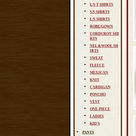
L/S T SHIRTS
S/S SHIRTS
L/S SHIRTS
ROBE/GOWN
CORDUROY SHI
RTS
NEL＆WOOL SH
IRTS
SWEAT
FLEECE
MEXICAN
KNIT
CARDIGAN
PONCHO
VEST
ONE-PIECE
LADIES
KID'S
PANTS