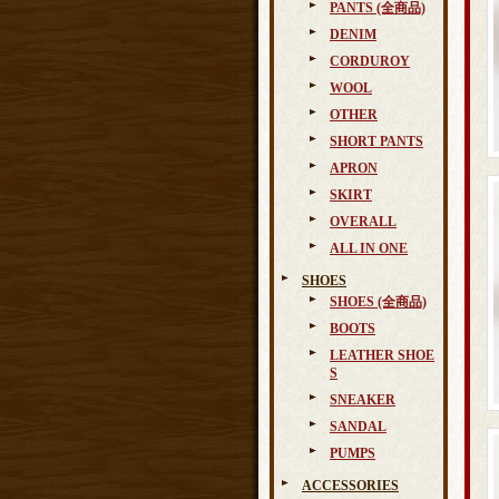
PANTS (全商品)
DENIM
CORDUROY
WOOL
OTHER
SHORT PANTS
APRON
SKIRT
OVERALL
ALL IN ONE
SHOES
SHOES (全商品)
BOOTS
LEATHER SHOE
S
SNEAKER
SANDAL
PUMPS
ACCESSORIES