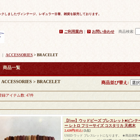
ックしましたヴィンテージ、レギュラー古着、雑貨を販売しております。
ご利用案内
｜
お問い合わせ
商品検索
:
｜
ACCESSORIES
> BRACELET
商品一覧
ACCESSORIES > BRACELET
商品並び替え
:
登録アイテム数
:
47件
【Free】ウッドビーズ ブレスレット■ビンテ
ー レトロ フリーサイズ コスタリカ 天然木
2,420円
(税込)
[1点]
USED ウッド ブレスレットになります。 ★商品状