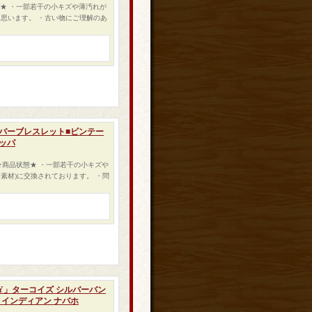
態★ ・一部若干の小キズや薄汚れが
思います。 ・古い物にご理解のあ
シルバーブレスレット■ビンテー
ロッパ
 ★商品状態★ ・一部若干の小キズや
素材)に交換されております。 ・問
EY」ターコイズ シルバーバン
 インディアン ナバホ