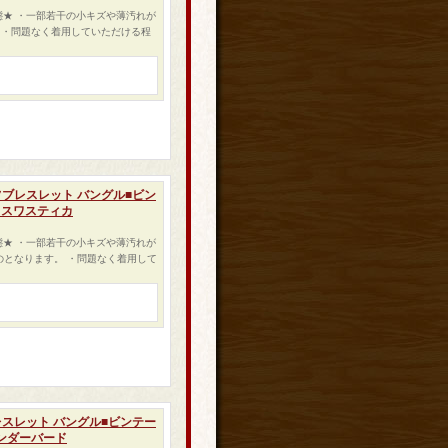
状態★ ・一部若干の小キズや薄汚れが
 ・問題なく着用していただける程
フブレスレット バングル■ビン
 スワスティカ
状態★ ・一部若干の小キズや薄汚れが
のとなります。 ・問題なく着用して
レスレット バングル■ビンテー
サンダーバード