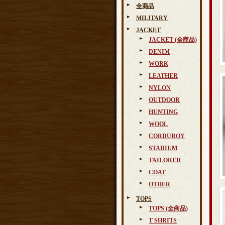
全商品
MILITARY
JACKET
JACKET (全商品)
DENIM
WORK
LEATHER
NYLON
OUTDOOR
HUNTING
WOOL
CORDUROY
STADIUM
TAILORED
COAT
OTHER
TOPS
TOPS (全商品)
T SHRITS