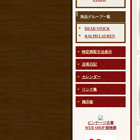
商品グループ一覧
DEAD STOCK
RALPH LAUREN
特定商取引法表示
店長日記
カレンダー
リンク集
掲示板
ビンテージ古着
WEB SHOP 探検隊