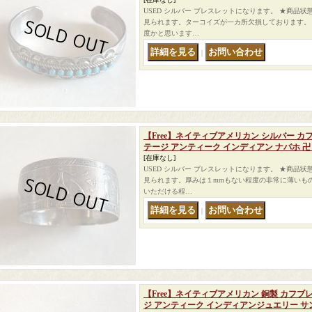
USED シルバー ブレスレットになります。 ★商品
見られます。ターコイズが一カ所欠損しております。
度かと思います…
｜
【Free】ネイティブアメリカン シルバー カ
テージ アンティーク インディアン ナバホ 卍
[在庫なし]
USED シルバー ブレスレットになります。 ★商品
見られます。厚みは１mmもない程度の非常に薄いも
いただける程…
｜
【Free】ネイティブアメリカン 銅製 カフブ
ジ アンティーク インディアンジュエリー 