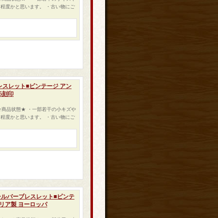
程度かと思います。 ・古い物にご
ーブレスレット■ビンテージ アン
5刻印
 ★商品状態★ ・一部若干の小キズや
程度かと思います。 ・古い物にご
ーン シルバーブレスレット■ビンテ
タリア製 ヨーロッパ