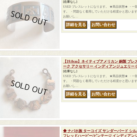
[在庫なし]
USED ブレスレットになります。 ★商品状態★ ・
す。 ・問題なく着用していただける程度かと思います
お願いし…
｜
【19.0cm】ネイティブアメリカン 銅製 ブ
ーク アクセサリー インディアンジュエリー C
[在庫なし]
USED ブレスレットになります。 ★商品状態★ ・
す。 ・問題なく着用していただける程度かと思います
お願いし…
｜
◆ ナバホ族 ターコイズ サンダーバード シ
フレッドハービー/ビンテージ インディアン