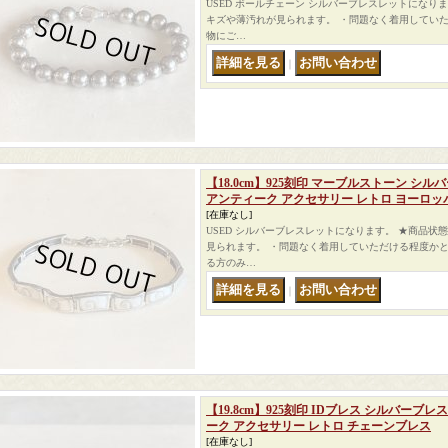
USED ボールチェーン シルバーブレスレットになり
キズや薄汚れが見られます。 ・問題なく着用していた
物にご…
｜
【18.0cm】925刻印 マーブルストーン シ
アンティーク アクセサリー レトロ ヨーロッ
[在庫なし]
USED シルバーブレスレットになります。 ★商品状
見られます。 ・問題なく着用していただける程度かと
る方のみ…
｜
【19.8cm】925刻印 IDブレス シルバーブ
ーク アクセサリー レトロ チェーンブレス
[在庫なし]