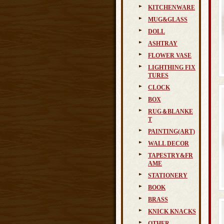
KITCHENWARE
MUG&GLASS
DOLL
ASHTRAY
FLOWER VASE
LIGHTHING FIX
TURES
CLOCK
BOX
RUG＆BLANKE
T
PAINTING(ART)
WALL DECOR
TAPESTRY&FR
AME
STATIONERY
BOOK
BRASS
KNICK KNACKS
OTHER