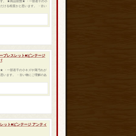
ます。 ★商品状態★ ・一部若干の小
だける程度かと思います。 ・古い
ルバーブレスレット■ビンテージ
パ
態★ ・一部若干の小キズや薄汚れが
思います。 ・古い物にご理解のあ
レスレット■ビンテージ アンティ