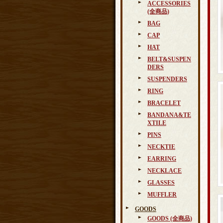
ACCESSORIES
(全商品)
BAG
CAP
HAT
BELT&SUSPEN
DERS
SUSPENDERS
RING
BRACELET
BANDANA&TE
XTILE
PINS
NECKTIE
EARRING
NECKLACE
GLASSES
MUFFLER
GOODS
GOODS (全商品)