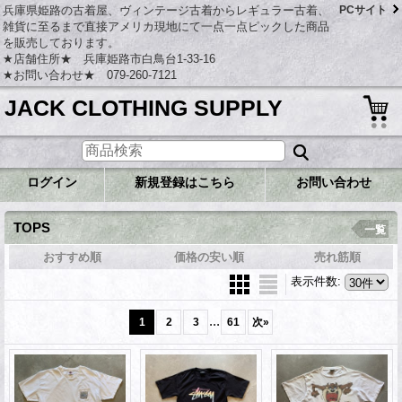
兵庫県姫路の古着屋、ヴィンテージ古着からレギュラー古着、
PCサイト
雑貨に至るまで直接アメリカ現地にて一点一点ピックした商品
を販売しております。
★店舗住所★ 兵庫姫路市白鳥台1-33-16
★お問い合わせ★ 079-260-7121
JACK CLOTHING SUPPLY
ログイン
新規登録はこちら
お問い合わせ
TOPS
一覧
おすすめ順
価格の安い順
売れ筋順
表示件数
:
...
1
2
3
61
次
»