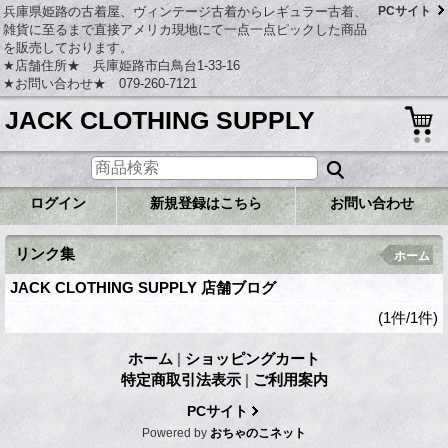
兵庫県姫路の古着屋、ヴィンテージ古着からレギュラー古着、
PCサイト
雑貨に至るまで直接アメリカ現地にて一点一点ピックした商品
を販売しております。
★店舗住所★ 兵庫姫路市白鳥台1-33-16
★お問い合わせ★ 079-260-7121
JACK CLOTHING SUPPLY
ログイン
新規登録はこちら
お問い合わせ
リンク集
ホーム
JACK CLOTHING SUPPLY 店舗ブログ
(1件/1件)
ホーム
|
ショッピングカート
特定商取引法表示
|
ご利用案内
PCサイト
Powered by
おちゃのこネット