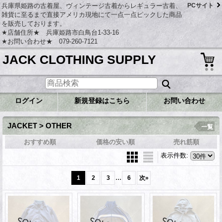
兵庫県姫路の古着屋、ヴィンテージ古着からレギュラー古着、
PCサイト
雑貨に至るまで直接アメリカ現地にて一点一点ピックした商品
を販売しております。
★店舗住所★ 兵庫姫路市白鳥台1-33-16
★お問い合わせ★ 079-260-7121
JACK CLOTHING SUPPLY
ログイン
新規登録はこちら
お問い合わせ
JACKET > OTHER
一覧
おすすめ順
価格の安い順
売れ筋順
表示件数
:
...
1
2
3
6
次
»