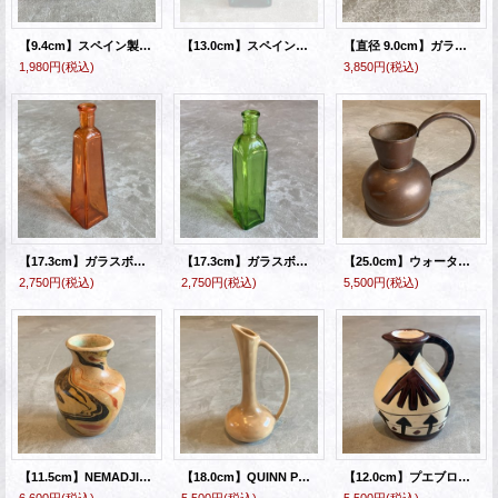
【9.4cm】スペイン製 リサイクルガラス ボトル フラワーベース ブルー 青■ビンテージ 雑貨 インテリア 花瓶 一輪挿し
【13.0cm】スペイン製 リサイクルガラス ボトル フラワーベース グリーン 緑■ビンテージ 雑貨 インテリア 花瓶 一輪挿し
【直径 9.0cm】ガラス フラワーフロッグ 花留め 剣山■ビンテージ アンティーク レトロ インテリア アメリカ雑貨 ペンスタンド
1,980円
(税込)
3,850円
(税込)
【17.3cm】ガラスボトル フラワーベース 一輪挿し 花瓶 オレンジ■ビンテージ アンティーク レトロ インテリア アメリカ雑貨
【17.3cm】ガラスボトル フラワーベース 一輪挿し 花瓶 緑■ビンテージ アンティーク レトロ インテリア アメリカ雑貨
【25.0cm】ウォータージャグ ピッチャー 水差し■ビンテージ アンティーク 銅製 インテリア プランターカバー ガーデニング カントリー
2,750円
(税込)
2,750円
(税込)
5,500円
(税込)
【11.5cm】NEMADJI POTTERY ネマジ フラワーベース■ビンテージ アンティーク インテリア アメリカ雑貨 ネイティブアメリカン 陶器 花瓶
【18.0cm】QUINN POTTERY セラミック フラワーベース■ビンテージ アンティーク インテリア アメリカ雑貨 花瓶 一輪挿し
【12.0cm】プエブロ族 ハンドペイント フラワーベース■ビンテージ アンティーク インテリア アメリカ雑貨 ネイティブアメリカン 花瓶