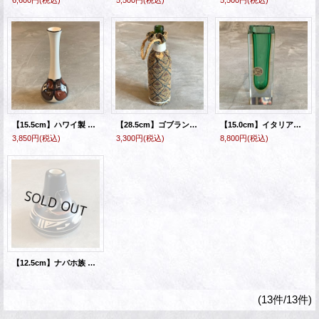
6,600円
(税込)
5,500円
(税込)
5,500円
(税込)
【15.5cm】ハワイ製 ハンドペイント フラワーベース 白 花柄■ビンテージ アンティーク インテリア アメリカ雑貨 花瓶 セラミック 一輪挿し
【28.5cm】ゴブラン織り×ガラスボトル フラワーベース 花瓶■ビンテージ アンティーク アメリカ雑貨 インテリア フォークアート No.1
【15.0cm】イタリア製 MURANO ムラノガラス フラワーベース グリーン 緑■ビンテージ アンティーク ヨーロッパ雑貨 インテリア 花瓶
3,850円
(税込)
3,300円
(税込)
8,800円
(税込)
【12.5cm】ナバホ族 ハンドペイント フラワーベース■ビンテージ アンティーク インテリア アメリカ雑貨 陶器 花瓶 ネイティブアメリカン
(13件/13件)