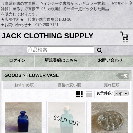
兵庫県姫路の古着屋、ヴィンテージ古着からレギュラー古着、
PCサイト
雑貨に至るまで直接アメリカ現地にて一点一点ピックした商品
を販売しております。
★店舗住所★ 兵庫姫路市白鳥台1-33-16
★お問い合わせ★ 079-260-7121
JACK CLOTHING SUPPLY
ログイン
新規登録はこちら
お問い合わせ
GOODS > FLOWER VASE
一覧
おすすめ順
価格の安い順
売れ筋順
表示件数
: