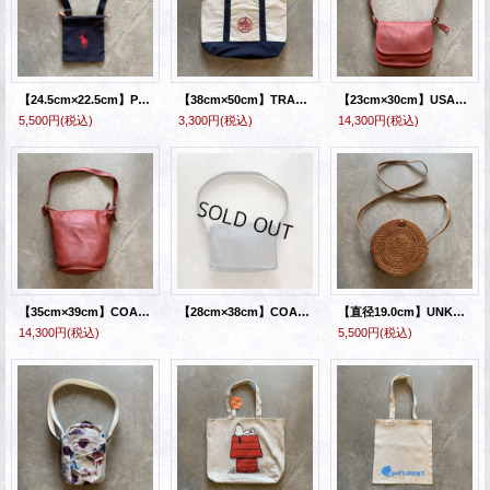
【24.5cm×22.5cm】Polo Ralph Lauren キャンバス地 サコッシュ ショルダーバッグ ネイビー■アメリカ古着 ポロラルフローレン ポニー刺繍
【38cm×50cm】TRADER JOE'S オーガニックスーパー キャンバス トートバッグ■アメリカ古着 企業 刺繍 トレーダージョーズ エコバッグ
【23cm×30cm】USA製 COACH オールドコーチ レザー ショルダーバッグ レッド 赤■ビンテージ古着
5,500円
(税込)
3,300円
(税込)
14,300円
(税込)
【35cm×39cm】COACH オールドコーチ レザー ショルダーバッグ レッド 赤■ビンテージ古着 バケツ型
【28cm×38cm】COACH オールドコーチ レザー ショルダーバッグ ブラック 黒■ビンテージ 古着
【直径19.0cm】UNKNOWN 円形 ラタン ショルダーバッグ■ビンテージ オールド レトロ アメリカ古着 籐編み サークル
14,300円
(税込)
5,500円
(税込)