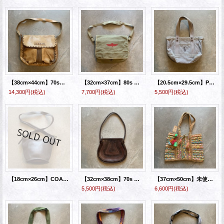
【38cm×44cm】70s「LAKIN」ディアスキン レザーショルダーバッグ 茶色■ビンテージ アメリカ古着 ハンドメイド ヒッピー メールバッグ
【32cm×37cm】80s BANANA REPUBLIC キャンバス地 ショルダーバッグ■ビンテージ アメリカ古着 ミリタリー バナナリパブリック
【20.5cm×29.5cm】Polo Ralph Lauren キャンバス地 ミニトートバッグ グレー■アメリカ古着 ポロラルフローレン ポニーロゴ刺繍
14,300円
(税込)
7,700円
(税込)
5,500円
(税込)
【18cm×26cm】COACH オールドコーチ レザーバッグ 焦げ茶■ビンテージ古着 ショルダー ユニセックス
【32cm×38cm】70s UNKNOWN フェイクレザー トートバッグ ブラウン 茶色■ビンテージ オールド レトロ アメリカ古着 合皮
【37cm×50cm】未使用 TWIG&ARROW ジュート×リサイクルファブリック トートバッグ 総柄■アメリカ古着 インド製 エスニック 麻
5,500円
(税込)
6,600円
(税込)