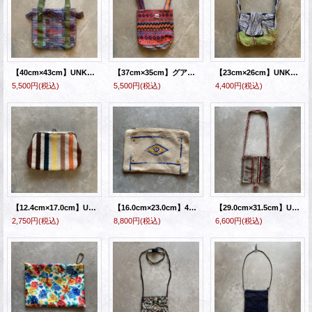
【40cm×43cm】UNKNOWN ハンドメイド トートバッグ 総柄■ビンテージ オールド アメリカ古着 エスニック チンディラグ
【37cm×35cm】グアテマラ製 EUCALYPTUS ハンドクラフト トートバッグ 総柄■ビンテージ オールド アメリカ古着 エスニック ラグ
【23cm×26cm】UNKNOWN ハンドメイド タフティング バッグ 総柄■アメリカ古着 アート ショルダー
5,500円
(税込)
5,500円
(税込)
4,400円
(税込)
【12.4cm×17.0cm】UNKNOWN がま口 ポーチ 小物入れ マルチストライプ■ビンテージ オールド レトロ アメリカ古着
【16.0cm×23.0cm】40s-50s ポーチ 小物入れ■ビンテージ アメリカ古着 ラグ ブランケット キリム ハンドバッグ
【29.0cm×31.5cm】UNKNOWN ハンドメイド ウールラグ ショルダーバッグ グレー■ビンテージ アメリカ古着 メキシカン ブランケット
2,750円
(税込)
8,800円
(税込)
6,600円
(税込)