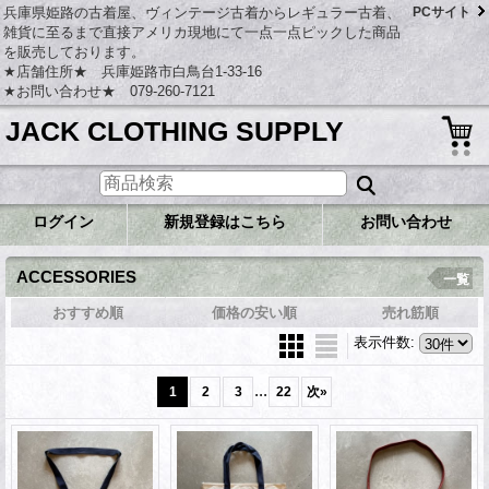
兵庫県姫路の古着屋、ヴィンテージ古着からレギュラー古着、
PCサイト
雑貨に至るまで直接アメリカ現地にて一点一点ピックした商品
を販売しております。
★店舗住所★ 兵庫姫路市白鳥台1-33-16
★お問い合わせ★ 079-260-7121
JACK CLOTHING SUPPLY
ログイン
新規登録はこちら
お問い合わせ
ACCESSORIES
一覧
おすすめ順
価格の安い順
売れ筋順
表示件数
:
...
1
2
3
22
次
»