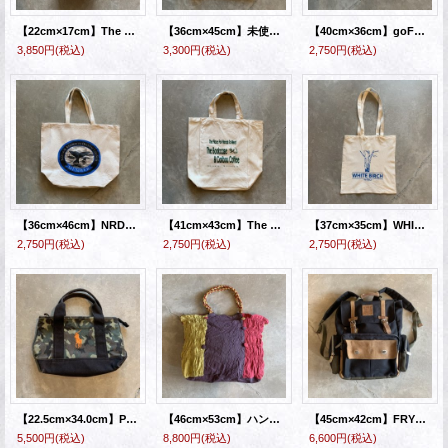
【22cm×17cm】The North Face ミニ ショルダーバッグ 白 総柄■アメリカ古着 ノースフェイス ポーチ Jester crossbody
【36cm×45cm】未使用 スヌーピー モーニングアレルギー キャンバス トートバッグ■アメリカ古着 エコバッグ アメコミ デッドストック
【40cm×36cm】goFLUENT 企業 キャンバス トートバッグ■アメリカ古着 ノベルティ グローバル企業 エコバッグ
3,850円
(税込)
3,300円
(税込)
2,750円
(税込)
【36cm×46cm】NRDC 自然資源防衛協議会 クジラ キャンバス トートバッグ■アメリカ古着 団体 鯨 エコバッグ
【41cm×43cm】The Bookcase&Caribou Coffee コーヒーショップ キャンバス トートバッグ■アメリカ古着 企業 本屋 エコバッグ
【37cm×35cm】WHITE BIRCH WIND 風力発電 白樺 キャンバス トートバッグ■アメリカ古着 企業 エコバッグ 木
2,750円
(税込)
2,750円
(税込)
2,750円
(税込)
【22.5cm×34.0cm】Polo Ralph Lauren キャンバス地 ミニトートバッグ 迷彩 カモ柄■アメリカ古着 ポロラルフローレン ポニーロゴ刺繍
【46cm×53cm】ハンドメイド トートバッグ■ビンテージ オールド レトロ アメリカ古着 レディース アンティーク ジップ
【45cm×42cm】FRYE キャンバス×レザー バックパック バッグ ブラック 黒■アメリカ古着 リュックサック デイパック
5,500円
(税込)
8,800円
(税込)
6,600円
(税込)