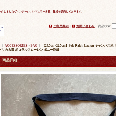
ックしましたヴィンテージ、レギュラー古着、雑貨を販売しております。
ご利用案内
｜
お問い合わせ
商品検索
:
｜
ACCESSORIES
>
BAG
｜
【24.5cm×22.5cm】Polo Ralph Lauren キ
メリカ古着 ポロラルフローレン ポニー刺繍
商品詳細