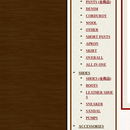
PANTS (全商品)
DENIM
CORDUROY
WOOL
OTHER
SHORT PANTS
APRON
SKIRT
OVERALL
ALL IN ONE
SHOES
SHOES (全商品)
BOOTS
LEATHER SHOE
S
SNEAKER
SANDAL
PUMPS
ACCESSORIES