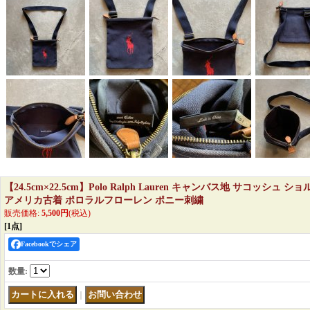
【24.5cm×22.5cm】Polo Ralph Lauren キャンバス地 サコッシュ
アメリカ古着 ポロラルフローレン ポニー刺繍
販売価格
:
5,500円
(税込)
[1点]
Facebookでシェア
数量
:
｜