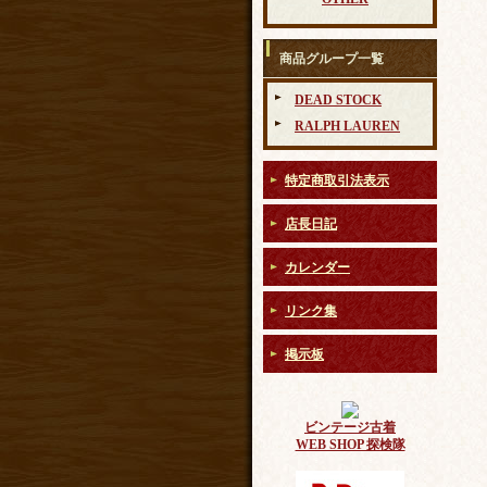
商品グループ一覧
DEAD STOCK
RALPH LAUREN
特定商取引法表示
店長日記
カレンダー
リンク集
掲示板
ビンテージ古着
WEB SHOP 探検隊