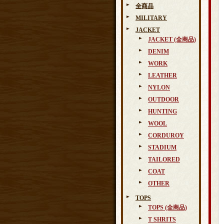
全商品
MILITARY
JACKET
JACKET (全商品)
DENIM
WORK
LEATHER
NYLON
OUTDOOR
HUNTING
WOOL
CORDUROY
STADIUM
TAILORED
COAT
OTHER
TOPS
TOPS (全商品)
T SHRITS