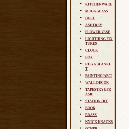
KITCHENWARE
MUG&GLASS
DOLL
ASHTRAY
FLOWER VASE
LIGHTHING FIX
TURES
CLOCK
BOX
RUG＆BLANKE
T
PAINTING(ART)
WALL DECOR
TAPESTRY&FR
AME
STATIONERY
BOOK
BRASS
KNICK KNACKS
OTHER