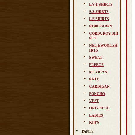
L/S T SHIRTS
S/S SHIRTS
L/S SHIRTS
ROBE/GOWN
CORDUROY SHI
RTS
NEL＆WOOL SH
IRTS
SWEAT
FLEECE
MEXICAN
KNIT
CARDIGAN
PONCHO
VEST
ONE-PIECE
LADIES
KID'S
PANTS