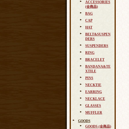
ACCESSORIES
(全商品)
BAG
CAP
HAT
BELT&SUSPEN
DERS
SUSPENDERS
RING
BRACELET
BANDANA&TE
XTILE
PINS
NECKTIE
EARRING
NECKLACE
GLASSES
MUFFLER
GOODS
GOODS (全商品)