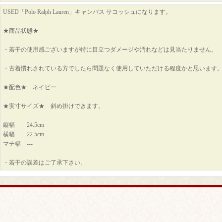
USED「Polo Ralph Lauren」キャンバス サコッシュになります。
★商品状態★
・若干の使用感ございますが特に目立つダメージや汚れなどは見当たりません。
・古着慣れされている方でしたら問題なく使用していただける程度かと思います
★配色★ ネイビー
★実寸サイズ★ 斜め掛けできます。
縦幅 24.5cm
横幅 22.5cm
マチ幅 ---
・若干の誤差はご了承下さい。