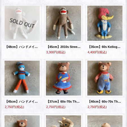
【48cm】ハンドメイド ソックモンキー ドール ぬいぐるみ■ビンテージ アンティーク アメリカ雑貨 靴下 動物 アニマル サル No.2
【45cm】2010s Street Players ソックモンキー ドール ぬいぐるみ■アメリカ雑貨 靴下 ニット 動物 サル No.1
【35cm】60s Kellogg's ウッディ・ウッドペッカー ピロードール ぬいぐるみ■ビンテージ アンティーク ケロッグ アドバタイジング 企業
3,300円
(税込)
4,400円
(税込)
【45cm】ハンドメイド ドール 手編み ぬいぐるみ■ビンテージ アメリカ雑貨 ニット メリヤス編み 人形
【37cm】60s-70s The Three Bears 3匹のクマ ピロードール ぬいぐるみ 母■ビンテージ アンティーク ファブリックパネル ハンドメイド
【40cm】60s-70s The Three Bears 3匹のクマ ピロードール ぬいぐるみ 父■ビンテージ アンティーク ファブリックパネル ハンドメイド
2,750円
(税込)
2,750円
(税込)
2,750円
(税込)