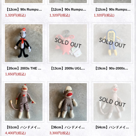
【12cm】90s Rumpus 恐竜モチーフ ミニドール ぬいぐるみ 白黒 ゼブラ柄■ビンテージ アメリカ雑貨 シマウマ アメトイ ポリエステル No.1
【12cm】90s Rumpus 恐竜モチーフ ミニドール ぬいぐるみ 緑×赤■ビンテージ オールド アメリカ雑貨 アメトイ ポリエステル No.1
【12cm】90s Rumpus 恐竜モチーフ ミニドール ぬいぐるみ 緑×黄色 総柄■ビンテージ オールド アメリカ雑貨 アメトイ ポリエステル
1,320円
(税込)
1,320円
(税込)
1,320円
(税込)
【20cm】2003s THE CAT IN THE HAT キャットインザハット ドール ぬいぐるみ■ビンテージ オールド アメリカ雑貨 人形 ドクタースース
【13cm】2009s UGLYDOLL アグリードール ぬいぐるみ■アメリカ雑貨 モンスター 人形 キーホルダー仕様 両面
【19cm】90s-2000s「BEST BUY」 家電量販店 マスコットドール ぬいぐるみ■アメリカ雑貨 企業 アドバタイジング コレクション
1,650円
(税込)
【51cm】ハンドメイド ソックモンキー ドール ぬいぐるみ■ビンテージ アンティーク アメリカ雑貨 靴下 動物 アニマル サル No.5
【36cm】ハンドメイド ソックモンキー ドール ぬいぐるみ■ビンテージ アンティーク アメリカ雑貨 靴下 動物 アニマル サル No.4
【54cm】ハンドメイド ソックモンキー ドール ぬいぐるみ■ビンテージ アンティーク アメリカ雑貨 靴下 動物 アニマル サル No.3
4,400円
(税込)
3,300円
(税込)