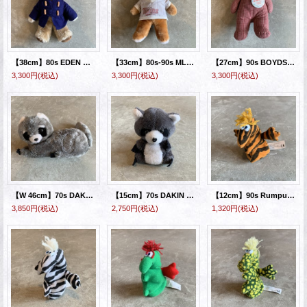
【38cm】80s EDEN TOYS パディントン クマ ドール ぬいぐるみ■ビンテージ オールド アメリカ雑貨 イギリスアニメ
【33cm】80s-90s MLB ミネソタ・ツインズ テディベア クマ ドール ぬいぐるみ■ビンテージ オールド アメリカ雑貨 メジャーリーグ
【27cm】90s BOYDS ボイドベア クマ ドール ぬいぐるみ ギンガムチェック■ビンテージ オールド アメリカ雑貨 ハンドメイド アニマル
3,300円
(税込)
3,300円
(税込)
3,300円
(税込)
【W 46cm】70s DAKIN アライグマ ドール ぬいぐるみ■ビンテージ オールド アメリカ雑貨 アメトイ デーキン アニマル 動物
【15cm】70s DAKIN アライグマ ドール ぬいぐるみ■ビンテージ オールド アメリカ雑貨 アメトイ デーキン アニマル 動物
【12cm】90s Rumpus 恐竜モチーフ ミニドール ぬいぐるみ トラ柄■ビンテージ アメリカ雑貨 タイガー アメトイ ポリエステル No.1
3,850円
(税込)
2,750円
(税込)
1,320円
(税込)