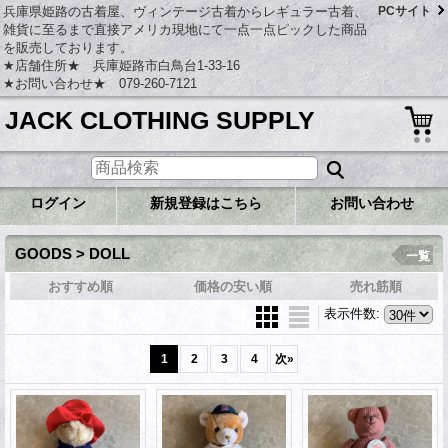
兵庫県姫路の古着屋、ヴィンテージ古着からレギュラー古着、
PCサイト
雑貨に至るまで直接アメリカ現地にて一点一点ピックした商品
を販売しております。
★店舗住所★ 兵庫姫路市白鳥台1-33-16
★お問い合わせ★ 079-260-7121
JACK CLOTHING SUPPLY
ログイン
新規登録はこちら
お問い合わせ
GOODS > DOLL
一覧
おすすめ順
価格の安い順
売れ筋順
表示件数
:
1
2
3
4
次
»