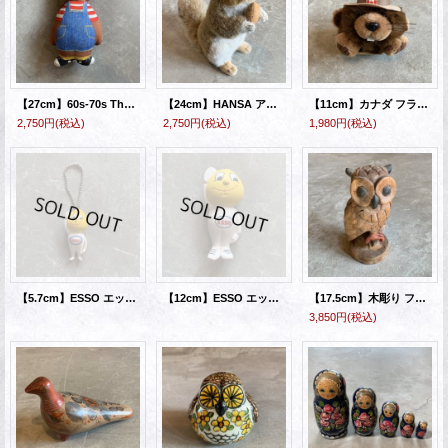
【27cm】60s-70s The Three Bears 3匹のクマ ピロードール ぬいぐるみ 子供■ビンテージ アンティーク ファブリックパネル ハンドメイド
【24cm】HANSA アカリス 25 BH3745 ドール ぬいぐるみ■ビンテージ アンティーク アニマル 動物 2010表記
【11cm】カナダ フラップジャック・ジュニア巡査伍長 ビーバー ドール ぬいぐるみ■ビンテージ アンティーク アニマル 動物
2,750円
(税込)
2,750円
(税込)
1,980円
(税込)
【5.7cm】ESSO エッソボーイ キーホルダー 人形■ビンテージ オールド インテリア アメリカ雑貨 フィギュア
【12cm】ESSO エッソボーイ スクイーズドール 人形■ビンテージ オールド インテリア アメリカ雑貨 フィギュア
【17.5cm】木彫り フクロウ 置き物■ビンテージ アンティーク レトロ インテリア アメリカ雑貨 木製 ウッド オブジェ ドール 木彫
3,850円
(税込)