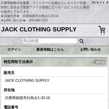
兵庫県姫路の古着屋、ヴィンテージ古着からレギュラー古着、
PCサイト
雑貨に至るまで直接アメリカ現地にて一点一点ピックした商品
を販売しております。
★店舗住所★ 兵庫姫路市白鳥台1-33-16
★お問い合わせ★ 079-260-7121
JACK CLOTHING SUPPLY
ログイン
新規登録はこちら
お問い合わせ
特定商取引法表示
ホーム
販売主
JACK CLOTHING SUPPLY
所在地
兵庫県姫路市白鳥台1-33-16
電話番号