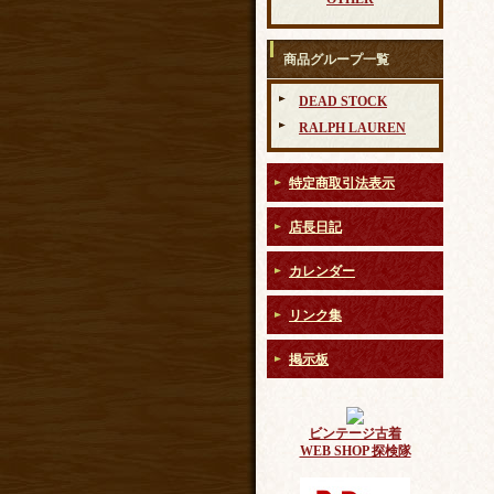
商品グループ一覧
DEAD STOCK
RALPH LAUREN
特定商取引法表示
店長日記
カレンダー
リンク集
掲示板
ビンテージ古着
WEB SHOP 探検隊