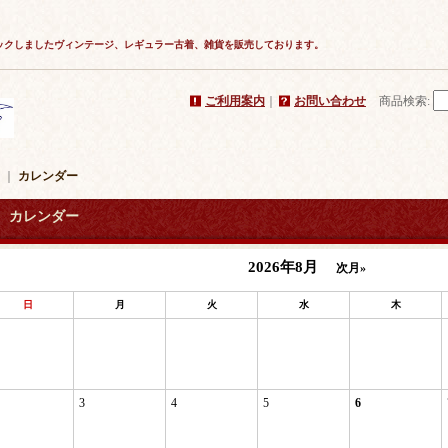
ックしましたヴィンテージ、レギュラー古着、雑貨を販売しております。
ご利用案内
｜
お問い合わせ
商品検索
:
｜
カレンダー
カレンダー
2026年8月
次月»
日
月
火
水
木
3
4
5
6