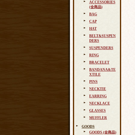
ACCESSORIES
(全商品)
BAG
CAP
HAT
BELT&SUSPEN
DERS
SUSPENDERS
RING
BRACELET
BANDANA&TE
XTILE
PINS
NECKTIE
EARRING
NECKLACE
GLASSES
MUFFLER
GOODS
GOODS (全商品)