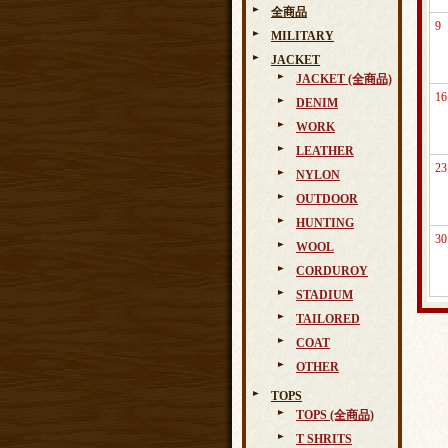
全商品
9
MILITARY
JACKET
JACKET (全商品)
16
DENIM
WORK
LEATHER
23
NYLON
OUTDOOR
HUNTING
30
WOOL
CORDUROY
STADIUM
TAILORED
COAT
OTHER
TOPS
TOPS (全商品)
T SHRITS