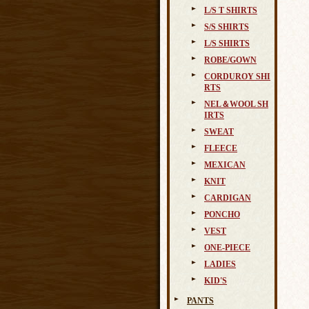
L/S T SHIRTS
S/S SHIRTS
L/S SHIRTS
ROBE/GOWN
CORDUROY SHI
RTS
NEL＆WOOL SH
IRTS
SWEAT
FLEECE
MEXICAN
KNIT
CARDIGAN
PONCHO
VEST
ONE-PIECE
LADIES
KID'S
PANTS