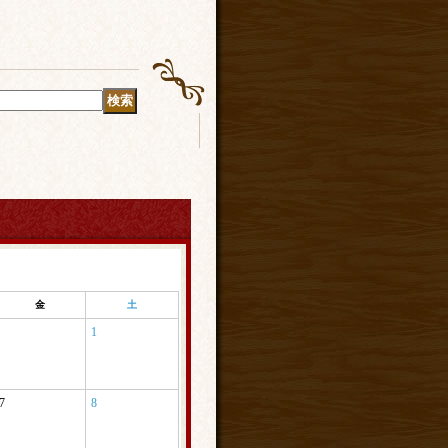
金
土
1
7
8