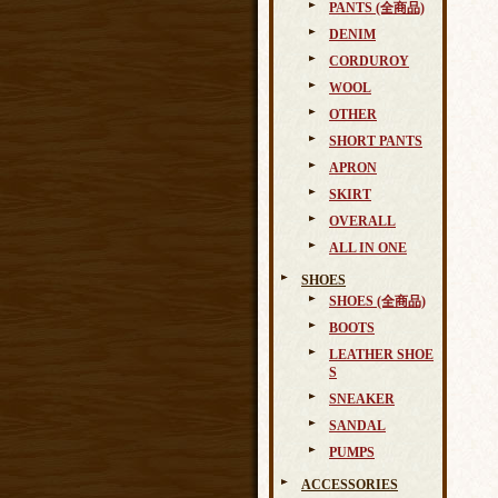
PANTS (全商品)
DENIM
CORDUROY
WOOL
OTHER
SHORT PANTS
APRON
SKIRT
OVERALL
ALL IN ONE
SHOES
SHOES (全商品)
BOOTS
LEATHER SHOE
S
SNEAKER
SANDAL
PUMPS
ACCESSORIES