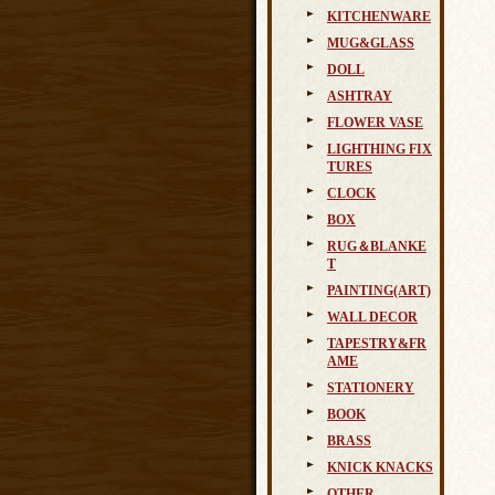
KITCHENWARE
MUG&GLASS
DOLL
ASHTRAY
FLOWER VASE
LIGHTHING FIX
TURES
CLOCK
BOX
RUG＆BLANKE
T
PAINTING(ART)
WALL DECOR
TAPESTRY&FR
AME
STATIONERY
BOOK
BRASS
KNICK KNACKS
OTHER