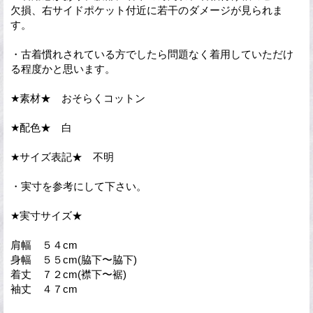
欠損、右サイドポケット付近に若干のダメージが見られま
す。
・古着慣れされている方でしたら問題なく着用していただけ
る程度かと思います。
★素材★ おそらくコットン
★配色★ 白
★サイズ表記★ 不明
・実寸を参考にして下さい。
★実寸サイズ★
肩幅 ５４cm
身幅 ５５cm(脇下〜脇下)
着丈 ７２cm(襟下〜裾)
袖丈 ４７cm