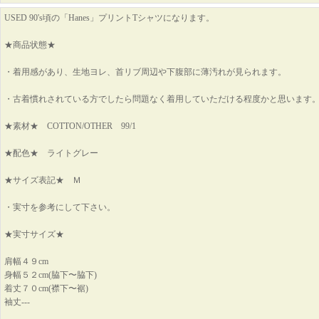
USED 90's頃の「Hanes」プリントTシャツになります。
★商品状態★
・着用感があり、生地ヨレ、首リブ周辺や下腹部に薄汚れが見られます。
・古着慣れされている方でしたら問題なく着用していただける程度かと思います
★素材★ COTTON/OTHER 99/1
★配色★ ライトグレー
★サイズ表記★ Ｍ
・実寸を参考にして下さい。
★実寸サイズ★
肩幅４９cm
身幅５２cm(脇下〜脇下)
着丈７０cm(襟下〜裾)
袖丈---