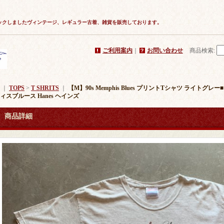
ックしましたヴィンテージ、レギュラー古着、雑貨を販売しております。
ご利用案内
｜
お問い合わせ
商品検索
:
｜
TOPS
>
T SHRITS
｜
【M】90s Memphis Blues プリントTシャツ ライト
ィスブルース Hanes ヘインズ
商品詳細