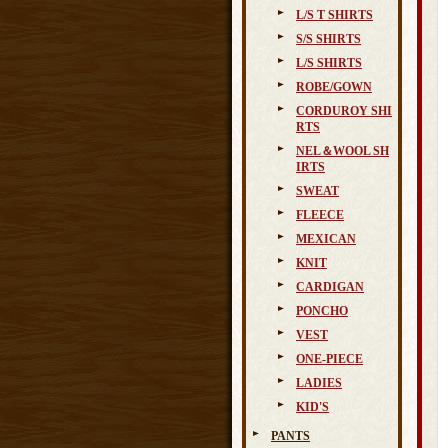
L/S T SHIRTS
S/S SHIRTS
L/S SHIRTS
ROBE/GOWN
CORDUROY SHI
RTS
NEL＆WOOL SH
IRTS
SWEAT
FLEECE
MEXICAN
KNIT
CARDIGAN
PONCHO
VEST
ONE-PIECE
LADIES
KID'S
PANTS