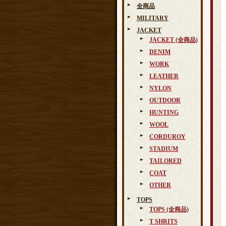
全商品
MILITARY
JACKET
JACKET (全商品)
DENIM
WORK
LEATHER
NYLON
OUTDOOR
HUNTING
WOOL
CORDUROY
STADIUM
TAILORED
COAT
OTHER
TOPS
TOPS (全商品)
T SHRITS