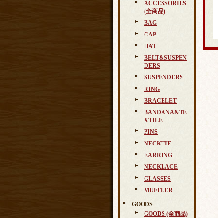
ACCESSORIES
(全商品)
BAG
CAP
HAT
BELT&SUSPEN
DERS
SUSPENDERS
RING
BRACELET
BANDANA&TE
XTILE
PINS
NECKTIE
EARRING
NECKLACE
GLASSES
MUFFLER
GOODS
GOODS (全商品)