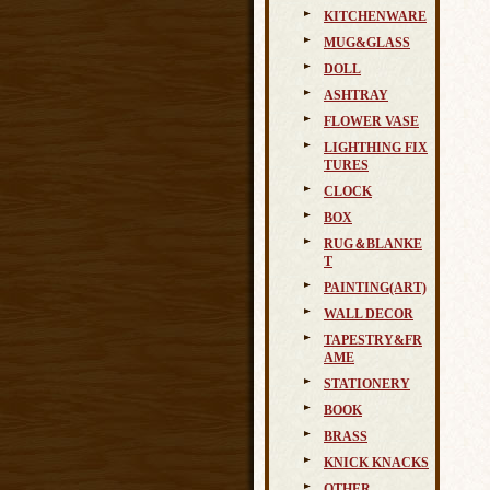
KITCHENWARE
MUG&GLASS
DOLL
ASHTRAY
FLOWER VASE
LIGHTHING FIX
TURES
CLOCK
BOX
RUG＆BLANKE
T
PAINTING(ART)
WALL DECOR
TAPESTRY&FR
AME
STATIONERY
BOOK
BRASS
KNICK KNACKS
OTHER