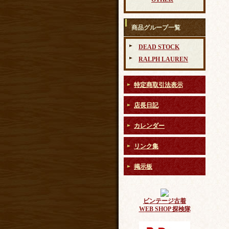
商品グループ一覧
DEAD STOCK
RALPH LAUREN
特定商取引法表示
店長日記
カレンダー
リンク集
掲示板
ビンテージ古着
WEB SHOP 探検隊