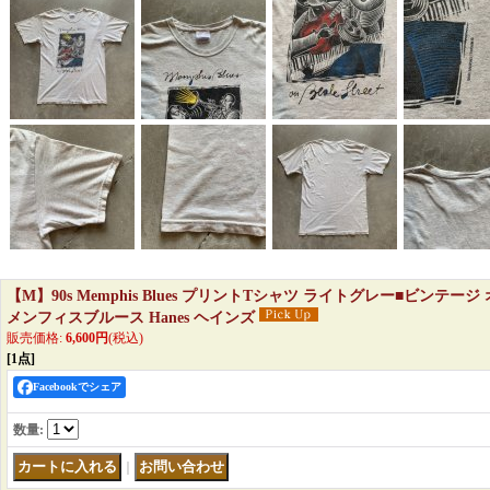
【M】90s Memphis Blues プリントTシャツ ライトグレー■ビンテー
メンフィスブルース Hanes ヘインズ
販売価格
:
6,600円
(税込)
[1点]
Facebookでシェア
数量
:
｜