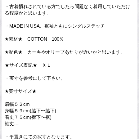
・古着慣れされている方でしたら問題なく着用していただけ
る程度かと思います。
・MADE IN USA、裾袖ともにシングルステッチ
★素材★ COTTON 100％
★配色★ カーキやオリーブあたりが近いかと思います。
★サイズ表記★ ＸＬ
・実寸を参考にして下さい。
★実寸サイズ★
肩幅５２cm
身幅５９cm(脇下〜脇下)
着丈７５cm(襟下〜裾)
袖丈---
・平置きにての採寸となります。