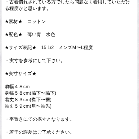
・古着慣れされている方でしたら問題なく着用していただけ
る程度かと思います。
★素材★ コットン
★配色★ 薄い青 水色
★サイズ表記★ 15 1/2 メンズM〜L程度
・実寸を参考にして下さい。
★実寸サイズ★
肩幅４８cm
身幅５８cm(脇下〜脇下)
着丈８３cm(襟下〜裾)
袖丈５９cm(肩〜袖先)
・平置きにての採寸となります。
・若干の誤差はご了承ください。