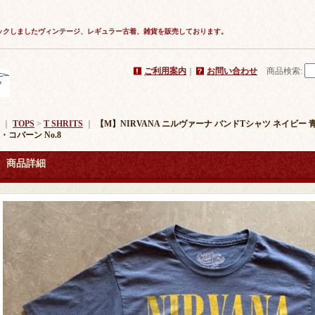
ックしましたヴィンテージ、レギュラー古着、雑貨を販売しております。
ご利用案内
｜
お問い合わせ
商品検索
:
｜
TOPS
>
T SHRITS
｜
【M】NIRVANA ニルヴァーナ バンドTシャツ ネイビー
・コバーン No.8
商品詳細