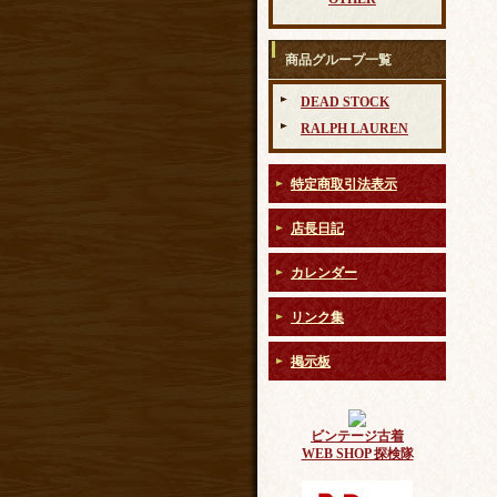
商品グループ一覧
DEAD STOCK
RALPH LAUREN
特定商取引法表示
店長日記
カレンダー
リンク集
掲示板
ビンテージ古着
WEB SHOP 探検隊