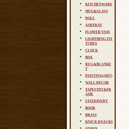
KITCHENWARE
MUG&GLASS
DOLL
ASHTRAY
FLOWER VASE
LIGHTHING FIX
TURES
CLOCK
BOX
RUG＆BLANKE
T
PAINTING(ART)
WALL DECOR
TAPESTRY&FR
AME
STATIONERY
BOOK
BRASS
KNICK KNACKS
OTHER