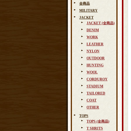
全商品
MILITARY
JACKET
JACKET (全商品)
DENIM
WORK
LEATHER
NYLON
OUTDOOR
HUNTING
WOOL
CORDUROY
STADIUM
TAILORED
COAT
OTHER
TOPS
TOPS (全商品)
T SHRITS