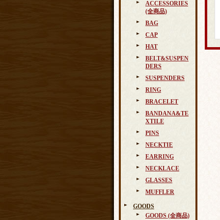
ACCESSORIES
(全商品)
BAG
CAP
HAT
BELT&SUSPEN
DERS
SUSPENDERS
RING
BRACELET
BANDANA&TE
XTILE
PINS
NECKTIE
EARRING
NECKLACE
GLASSES
MUFFLER
GOODS
GOODS (全商品)