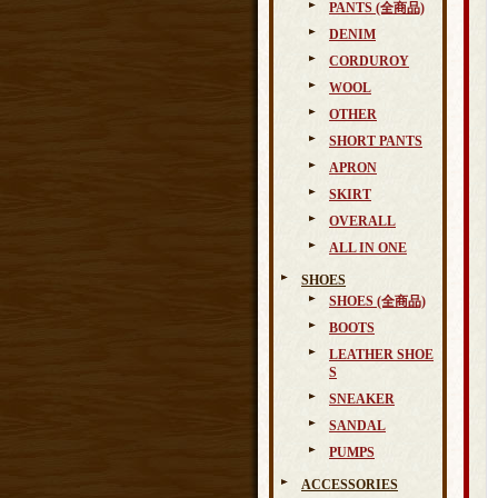
PANTS (全商品)
DENIM
CORDUROY
WOOL
OTHER
SHORT PANTS
APRON
SKIRT
OVERALL
ALL IN ONE
SHOES
SHOES (全商品)
BOOTS
LEATHER SHOE
S
SNEAKER
SANDAL
PUMPS
ACCESSORIES