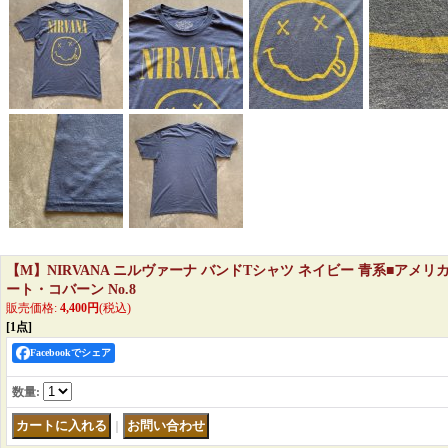
【M】NIRVANA ニルヴァーナ バンドTシャツ ネイビー 青系■アメリ
ート・コバーン No.8
販売価格
:
4,400円
(税込)
[1点]
Facebookでシェア
数量
:
｜