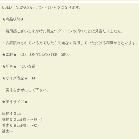
USED「NIRVANA」バンドTシャツになります。
★商品状態★
・着用感ございますが特に目立つダメージや汚れなどは見当たりません。
・古着慣れされている方でしたら問題なく着用していただける程度かと思います
★素材★ COTTON/POLYESTER 50/50
★配色★ 淡い青系
★サイズ表記★ Ｍ
・実寸を参考にして下さい。
★実寸サイズ★
肩幅４３cm
身幅５０cm(脇下〜脇下)
着丈６８cm(襟下〜裾)
袖丈---