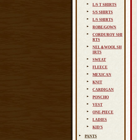
L/S T SHIRTS
S/S SHIRTS
L/S SHIRTS
ROBE/GOWN
CORDUROY SHI
RTS
NEL＆WOOL SH
IRTS
SWEAT
FLEECE
MEXICAN
KNIT
CARDIGAN
PONCHO
VEST
ONE-PIECE
LADIES
KID'S
PANTS