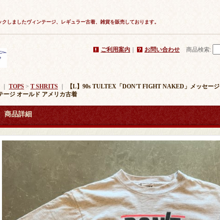
ックしましたヴィンテージ、レギュラー古着、雑貨を販売しております。
ご利用案内
｜
お問い合わせ
商品検索
:
｜
TOPS
>
T SHRITS
｜
【L】90s TULTEX「DON'T FIGHT NAKED」メ
テージ オールド アメリカ古着
商品詳細