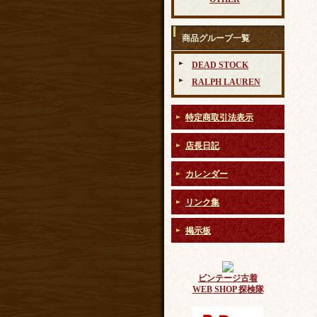
商品グループ一覧
DEAD STOCK
RALPH LAUREN
特定商取引法表示
店長日記
カレンダー
リンク集
掲示板
ビンテージ古着
WEB SHOP 探検隊