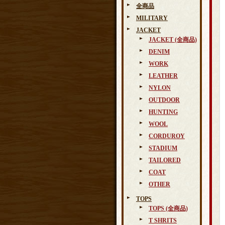
全商品
MILITARY
JACKET
JACKET (全商品)
DENIM
WORK
LEATHER
NYLON
OUTDOOR
HUNTING
WOOL
CORDUROY
STADIUM
TAILORED
COAT
OTHER
TOPS
TOPS (全商品)
T SHRITS