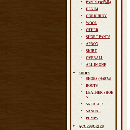
PANTS (全商品)
DENIM
CORDUROY
WOOL
OTHER
SHORT PANTS
APRON
SKIRT
OVERALL
ALL IN ONE
SHOES
SHOES (全商品)
BOOTS
LEATHER SHOE
S
SNEAKER
SANDAL
PUMPS
ACCESSORIES