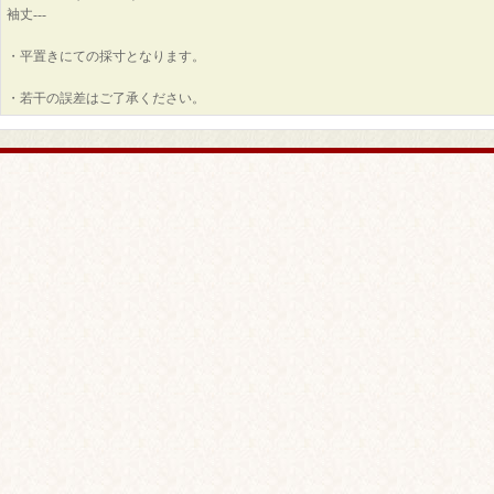
袖丈---
・平置きにての採寸となります。
・若干の誤差はご了承ください。