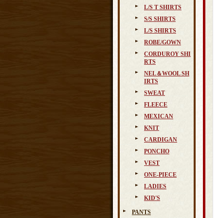
L/S T SHIRTS
S/S SHIRTS
L/S SHIRTS
ROBE/GOWN
CORDUROY SHI
RTS
NEL＆WOOL SH
IRTS
SWEAT
FLEECE
MEXICAN
KNIT
CARDIGAN
PONCHO
VEST
ONE-PIECE
LADIES
KID'S
PANTS