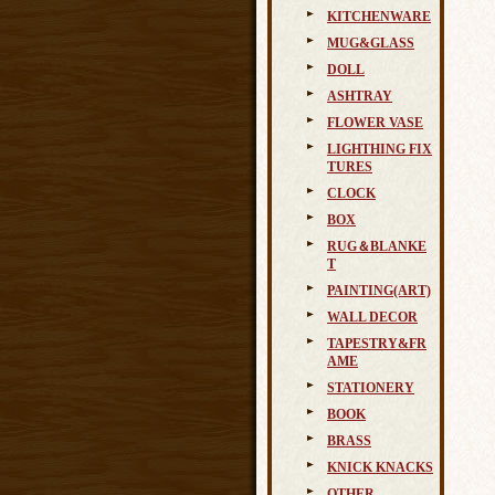
KITCHENWARE
MUG&GLASS
DOLL
ASHTRAY
FLOWER VASE
LIGHTHING FIX
TURES
CLOCK
BOX
RUG＆BLANKE
T
PAINTING(ART)
WALL DECOR
TAPESTRY&FR
AME
STATIONERY
BOOK
BRASS
KNICK KNACKS
OTHER