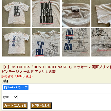
【L】90s TULTEX「DON'T FIGHT NAKED」メッセージ 両面プ
ビンテージ オールド アメリカ古着
販売価格
:
6,600円
(税込)
[1点]
Facebookでシェア
数量
:
｜