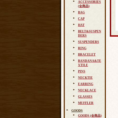
ACCESSORIES
(全商品)
BAG
CAP
HAT
BELT&SUSPEN
DERS
SUSPENDERS
RING
BRACELET
BANDANA&TE
XTILE
PINS
NECKTIE
EARRING
NECKLACE
GLASSES
MUFFLER
GOODS
GOODS (全商品)