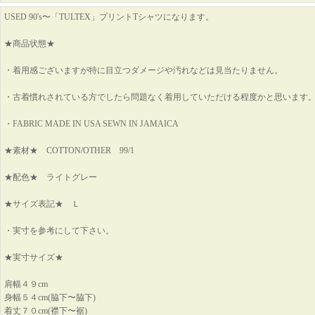
USED 90's〜「TULTEX」プリントTシャツになります。
★商品状態★
・着用感ございますが特に目立つダメージや汚れなどは見当たりません。
・古着慣れされている方でしたら問題なく着用していただける程度かと思います
・FABRIC MADE IN USA SEWN IN JAMAICA
★素材★ COTTON/OTHER 99/1
★配色★ ライトグレー
★サイズ表記★ Ｌ
・実寸を参考にして下さい。
★実寸サイズ★
肩幅４９cm
身幅５４cm(脇下〜脇下)
着丈７０cm(襟下〜裾)