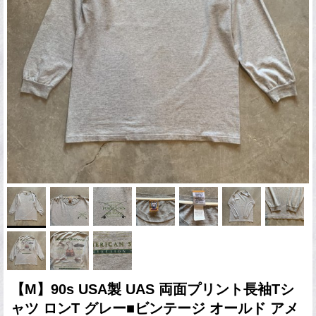
【M】90s USA製 UAS 両面プリント長袖Tシ
ャツ ロンT グレー■ビンテージ オールド アメ