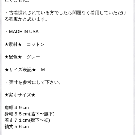
・古着慣れされている方でしたら問題なく着用していただけ
る程度かと思います。
・MADE IN USA
★素材★ コットン
★配色★ グレー
★サイズ表記★ Ｍ
・実寸を参考にして下さい。
★実寸サイズ★
肩幅４９cm
身幅５５cm(脇下〜脇下)
着丈７１cm(襟下〜裾)
袖丈５６cm