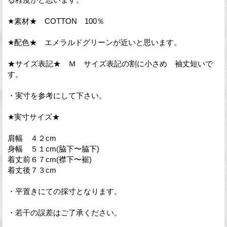
★素材★ COTTON 100％
★配色★ エメラルドグリーンが近いと思います。
★サイズ表記★ Ｍ サイズ表記の割に小さめ 袖丈短いで
す。
・実寸を参考にして下さい。
★実寸サイズ★
肩幅 ４２cm
身幅 ５１cm(脇下〜脇下)
着丈前６７cm(襟下〜裾)
着丈後７３cm
・平置きにての採寸となります。
・若干の誤差はご了承ください。