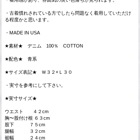
・古着慣れされている方でしたら問題なく着用していただけ
る程度かと思います。
・MADE IN USA
★素材★ デニム 100％ COTTON
★配色★ 青系
★サイズ表記★ Ｗ３２×Ｌ３０
・実寸を参考にして下さい。
★実寸サイズ★
ウエスト ４２cm
胸〜股付け根 ６３cm
股下 ７５cm
腿幅 ３２cm
裾幅 ２４cm