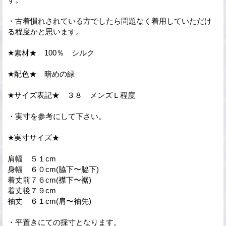
・古着慣れされている方でしたら問題なく着用していただけ
る程度かと思います。
★素材★ 100％ シルク
★配色★ 暗めの緑
★サイズ表記★ ３８ メンズＬ程度
・実寸を参考にして下さい。
★実寸サイズ★
肩幅 ５１cm
身幅 ６０cm(脇下〜脇下)
着丈前７６cm(襟下〜裾)
着丈後７９cm
袖丈 ６１cm(肩〜袖先)
・平置きにての採寸となります。