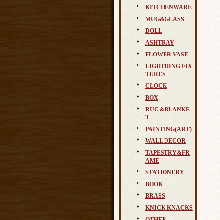
KITCHENWARE
MUG&GLASS
DOLL
ASHTRAY
FLOWER VASE
LIGHTHING FIX
TURES
CLOCK
BOX
RUG＆BLANKE
T
PAINTING(ART)
WALL DECOR
TAPESTRY&FR
AME
STATIONERY
BOOK
BRASS
KNICK KNACKS
OTHER