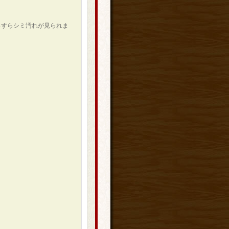
っすらシミ汚れが見られま
。