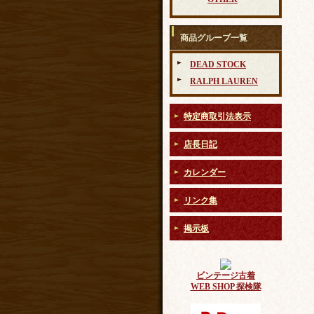
商品グループ一覧
DEAD STOCK
RALPH LAUREN
特定商取引法表示
店長日記
カレンダー
リンク集
掲示板
ビンテージ古着
WEB SHOP 探検隊