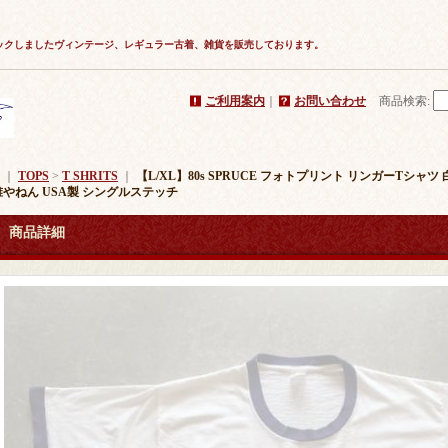
ックしましたヴィンテージ、レギュラー古着、雑貨を販売しております。
ご利用案内
｜
お問い合わせ
商品検索
:
｜
TOPS
>
T SHRITS
｜
【L/XL】80s SPRUCE フォトプリント リンガーTシャ
誰やねん USA製 シングルステッチ
商品詳細