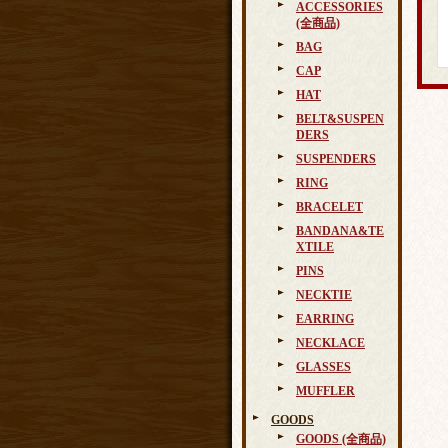
ACCESSORIES
(全商品)
BAG
CAP
HAT
BELT&SUSPEN
DERS
SUSPENDERS
RING
BRACELET
BANDANA&TE
XTILE
PINS
NECKTIE
EARRING
NECKLACE
GLASSES
MUFFLER
GOODS
GOODS (全商品)