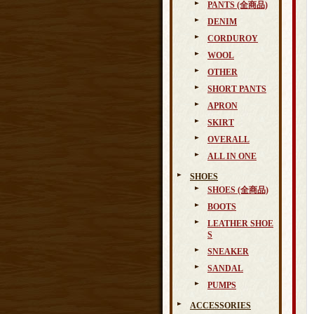
PANTS (全商品)
DENIM
CORDUROY
WOOL
OTHER
SHORT PANTS
APRON
SKIRT
OVERALL
ALL IN ONE
SHOES
SHOES (全商品)
BOOTS
LEATHER SHOE
S
SNEAKER
SANDAL
PUMPS
ACCESSORIES