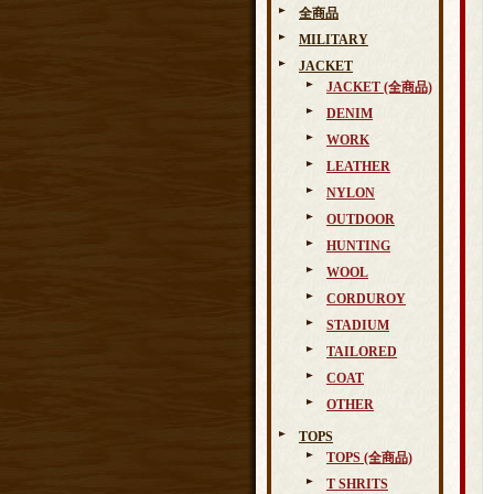
全商品
MILITARY
JACKET
JACKET (全商品)
DENIM
WORK
LEATHER
NYLON
OUTDOOR
HUNTING
WOOL
CORDUROY
STADIUM
TAILORED
COAT
OTHER
TOPS
TOPS (全商品)
T SHRITS