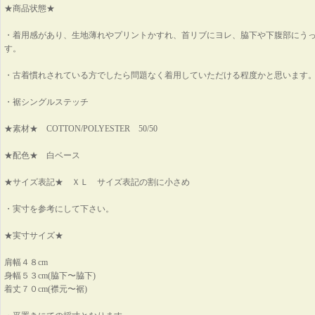
★商品状態★
・着用感があり、生地薄れやプリントかすれ、首リブにヨレ、脇下や下腹部にう
す。
・古着慣れされている方でしたら問題なく着用していただける程度かと思います
・裾シングルステッチ
★素材★ COTTON/POLYESTER 50/50
★配色★ 白ベース
★サイズ表記★ ＸＬ サイズ表記の割に小さめ
・実寸を参考にして下さい。
★実寸サイズ★
肩幅４８cm
身幅５３cm(脇下〜脇下)
着丈７０cm(襟元〜裾)