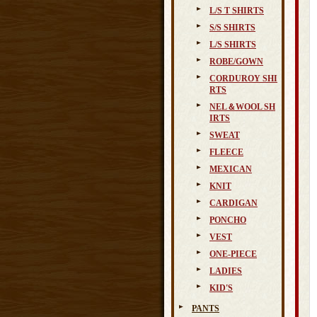
L/S T SHIRTS
S/S SHIRTS
L/S SHIRTS
ROBE/GOWN
CORDUROY SHI
RTS
NEL＆WOOL SH
IRTS
SWEAT
FLEECE
MEXICAN
KNIT
CARDIGAN
PONCHO
VEST
ONE-PIECE
LADIES
KID'S
PANTS