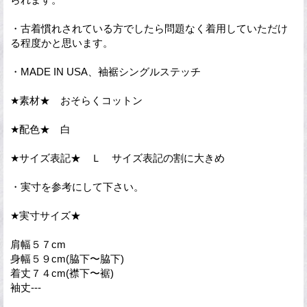
・古着慣れされている方でしたら問題なく着用していただけ
る程度かと思います。
・MADE IN USA、袖裾シングルステッチ
★素材★ おそらくコットン
★配色★ 白
★サイズ表記★ Ｌ サイズ表記の割に大きめ
・実寸を参考にして下さい。
★実寸サイズ★
肩幅５７cm
身幅５９cm(脇下〜脇下)
着丈７４cm(襟下〜裾)
袖丈---