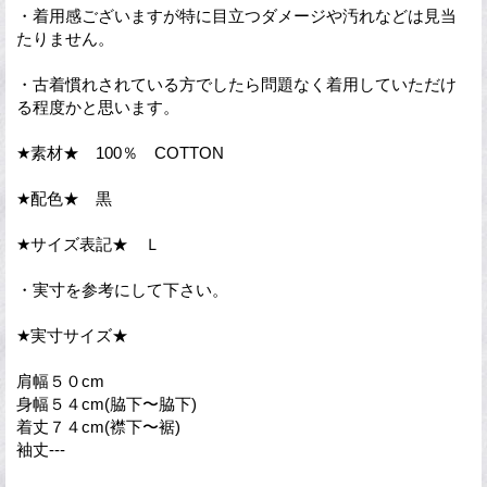
・着用感ございますが特に目立つダメージや汚れなどは見当
たりません。
・古着慣れされている方でしたら問題なく着用していただけ
る程度かと思います。
★素材★ 100％ COTTON
★配色★ 黒
★サイズ表記★ Ｌ
・実寸を参考にして下さい。
★実寸サイズ★
肩幅５０cm
身幅５４cm(脇下〜脇下)
着丈７４cm(襟下〜裾)
袖丈---