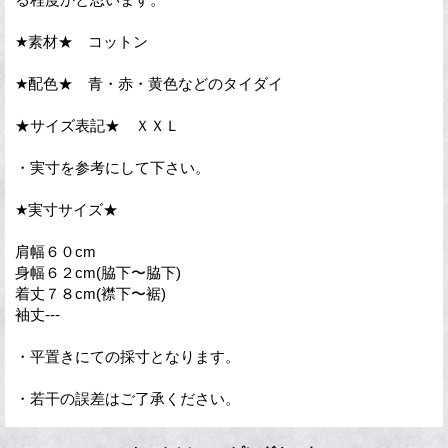
★素材★ コットン
★配色★ 青・赤・黄色などのタイダイ
★サイズ表記★ ＸＸＬ
・実寸を参考にして下さい。
★実寸サイズ★
肩幅６０cm
身幅６２cm(脇下〜脇下)
着丈７８cm(襟下〜裾)
袖丈---
・平置きにての採寸となります。
・若干の誤差はご了承ください。