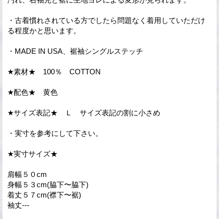
・古着慣れされている方でしたら問題なく着用していただけ
る程度かと思います。
・MADE IN USA、裾袖シングルステッチ
★素材★ 100％ COTTON
★配色★ 黄色
★サイズ表記★ Ｌ サイズ表記の割に小さめ
・実寸を参考にして下さい。
★実寸サイズ★
肩幅５０cm
身幅５３cm(脇下〜脇下)
着丈５７cm(襟下〜裾)
袖丈---