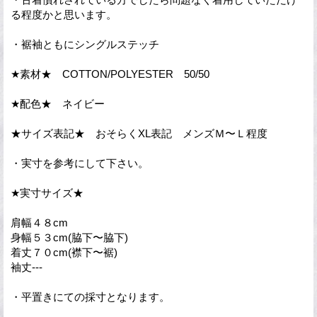
る程度かと思います。
・裾袖ともにシングルステッチ
★素材★ COTTON/POLYESTER 50/50
★配色★ ネイビー
★サイズ表記★ おそらくXL表記 メンズＭ〜Ｌ程度
・実寸を参考にして下さい。
★実寸サイズ★
肩幅４８cm
身幅５３cm(脇下〜脇下)
着丈７０cm(襟下〜裾)
袖丈---
・平置きにての採寸となります。