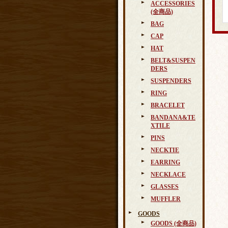
ACCESSORIES
(全商品)
BAG
CAP
HAT
BELT&SUSPEN
DERS
SUSPENDERS
RING
BRACELET
BANDANA&TE
XTILE
PINS
NECKTIE
EARRING
NECKLACE
GLASSES
MUFFLER
GOODS
GOODS (全商品)