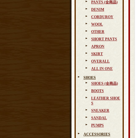
PANTS (全商品)
DENIM
CORDUROY
WOOL
OTHER
SHORT PANTS
APRON
SKIRT
OVERALL
ALL IN ONE
SHOES
SHOES (全商品)
BOOTS
LEATHER SHOE
S
SNEAKER
SANDAL
PUMPS
ACCESSORIES