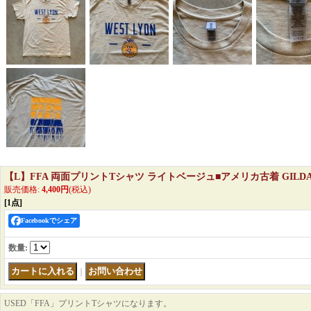
【L】FFA 両面プリントTシャツ ライトベージュ■アメリカ古着 GILDA
販売価格
:
4,400円
(税込)
[1点]
Facebookでシェア
数量
:
｜
USED「FFA」プリントTシャツになります。