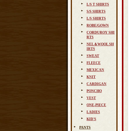
L/S T SHIRTS
S/S SHIRTS
L/S SHIRTS
ROBE/GOWN
CORDUROY SHI
RTS
NEL＆WOOL SH
IRTS
SWEAT
FLEECE
MEXICAN
KNIT
CARDIGAN
PONCHO
VEST
ONE-PIECE
LADIES
KID'S
PANTS