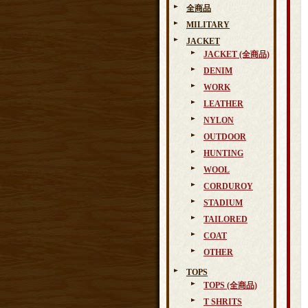
全商品
MILITARY
JACKET
JACKET (全商品)
DENIM
WORK
LEATHER
NYLON
OUTDOOR
HUNTING
WOOL
CORDUROY
STADIUM
TAILORED
COAT
OTHER
TOPS
TOPS (全商品)
T SHRITS