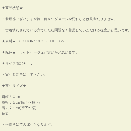
★商品状態★
・着用感ございますが特に目立つダメージや汚れなどは見当たりません。
・古着慣れされている方でしたら問題なく着用していただける程度かと思います
★素材★ COTTON/POLYESTER 50/50
★配色★ ライトベージュが近いかと思います。
★サイズ表記★ Ｌ
・実寸を参考にして下さい。
★実寸サイズ★
肩幅５０cm
身幅５５cm(脇下〜脇下)
着丈７１cm(襟下〜裾)
袖丈---
・平置きにての採寸となります。