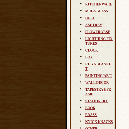
KITCHENWARE
MUG&GLASS
DOLL
ASHTRAY
FLOWER VASE
LIGHTHING FIX
TURES
CLOCK
BOX
RUG＆BLANKE
T
PAINTING(ART)
WALL DECOR
TAPESTRY&FR
AME
STATIONERY
BOOK
BRASS
KNICK KNACKS
OTHER