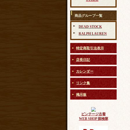
商品グループ一覧
DEAD STOCK
RALPH LAUREN
特定商取引法表示
店長日記
カレンダー
リンク集
掲示板
ビンテージ古着
WEB SHOP 探検隊