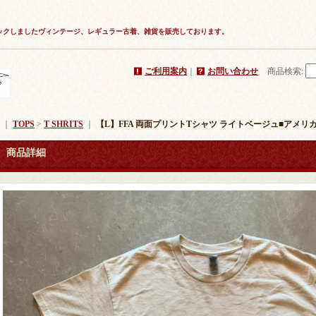
ックしましたヴィンテージ、レギュラー古着、雑貨を販売しております。
ご利用案内
｜
お問い合わせ
商品検索
:
｜
TOPS
>
T SHRITS
｜
【L】FFA 両面プリントTシャツ ライトベージュ■アメリカ古
商品詳細