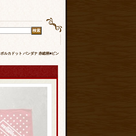
OSH ポルカドット バンダナ 赤総柄■ビン