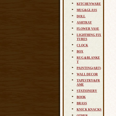
KITCHENWARE
MUG&GLASS
DOLL
ASHTRAY
FLOWER VASE
LIGHTHING FIX
TURES
CLOCK
BOX
RUG＆BLANKE
T
PAINTING(ART)
WALL DECOR
TAPESTRY&FR
AME
STATIONERY
BOOK
BRASS
KNICK KNACKS
OTHER