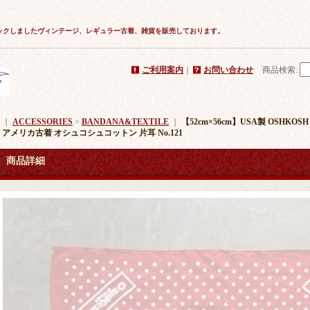
ックしましたヴィンテージ、レギュラー古着、雑貨を販売しております。
ご利用案内
｜
お問い合わせ
商品検索
:
｜
ACCESSORIES
>
BANDANA&TEXTILE
｜
【52cm×56cm】USA製 OSHK
 アメリカ古着 オシュコシュコットン 片耳 No.121
商品詳細