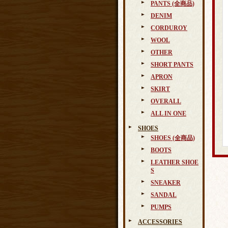
PANTS (全商品)
DENIM
CORDUROY
WOOL
OTHER
SHORT PANTS
APRON
SKIRT
OVERALL
ALL IN ONE
SHOES
SHOES (全商品)
BOOTS
LEATHER SHOE
S
SNEAKER
SANDAL
PUMPS
ACCESSORIES