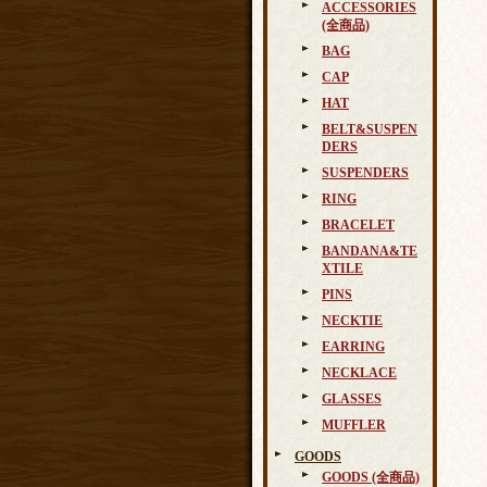
ACCESSORIES
(全商品)
BAG
CAP
HAT
BELT&SUSPEN
DERS
SUSPENDERS
RING
BRACELET
BANDANA&TE
XTILE
PINS
NECKTIE
EARRING
NECKLACE
GLASSES
MUFFLER
GOODS
GOODS (全商品)