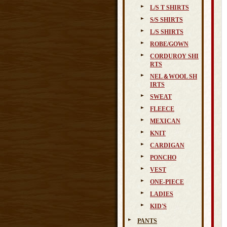
L/S T SHIRTS
S/S SHIRTS
L/S SHIRTS
ROBE/GOWN
CORDUROY SHI
RTS
NEL＆WOOL SH
IRTS
SWEAT
FLEECE
MEXICAN
KNIT
CARDIGAN
PONCHO
VEST
ONE-PIECE
LADIES
KID'S
PANTS