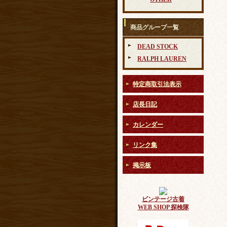
商品グループ一覧
DEAD STOCK
RALPH LAUREN
特定商取引法表示
店長日記
カレンダー
リンク集
掲示板
ビンテージ古着
WEB SHOP 探検隊