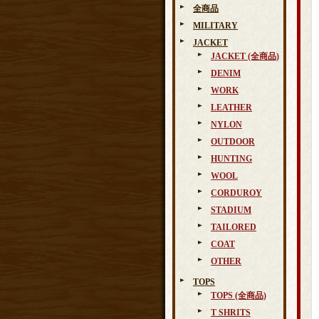
全商品
MILITARY
JACKET
JACKET (全商品)
DENIM
WORK
LEATHER
NYLON
OUTDOOR
HUNTING
WOOL
CORDUROY
STADIUM
TAILORED
COAT
OTHER
TOPS
TOPS (全商品)
T SHRITS