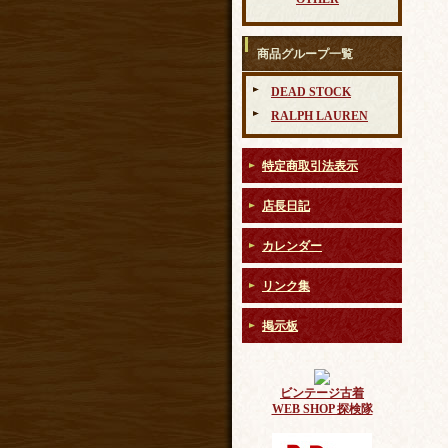
商品グループ一覧
DEAD STOCK
RALPH LAUREN
特定商取引法表示
店長日記
カレンダー
リンク集
掲示板
ビンテージ古着
WEB SHOP 探検隊