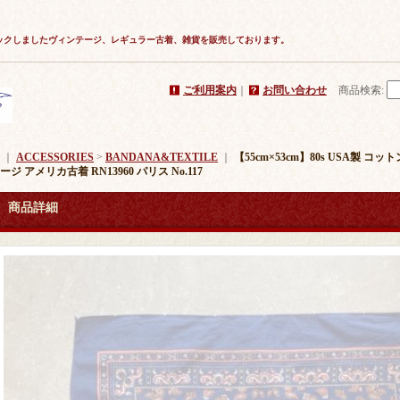
ックしましたヴィンテージ、レギュラー古着、雑貨を販売しております。
ご利用案内
｜
お問い合わせ
商品検索
:
｜
ACCESSORIES
>
BANDANA&TEXTILE
｜
【55cm×53cm】80s USA製 
ジ アメリカ古着 RN13960 パリス No.117
商品詳細