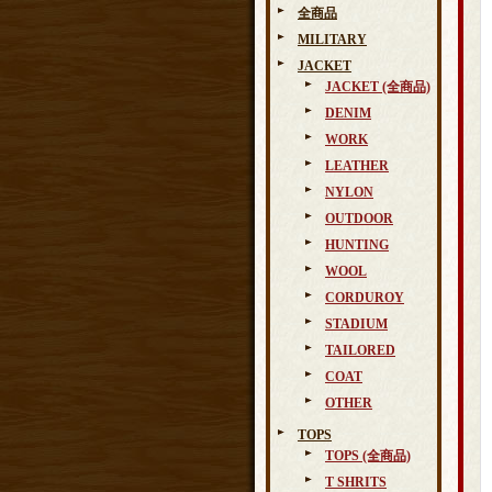
全商品
MILITARY
JACKET
JACKET (全商品)
DENIM
WORK
LEATHER
NYLON
OUTDOOR
HUNTING
WOOL
CORDUROY
STADIUM
TAILORED
COAT
OTHER
TOPS
TOPS (全商品)
T SHRITS