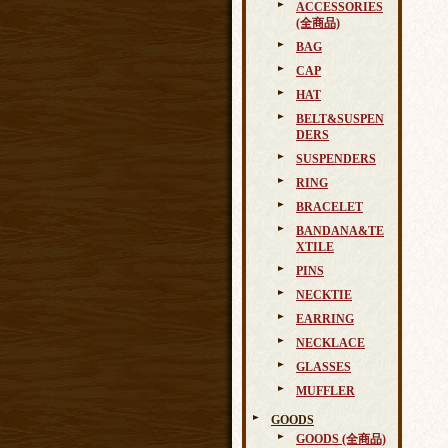
ACCESSORIES
(全商品)
BAG
CAP
HAT
BELT&SUSPEN
DERS
SUSPENDERS
RING
BRACELET
BANDANA&TE
XTILE
PINS
NECKTIE
EARRING
NECKLACE
GLASSES
MUFFLER
GOODS
GOODS (全商品)