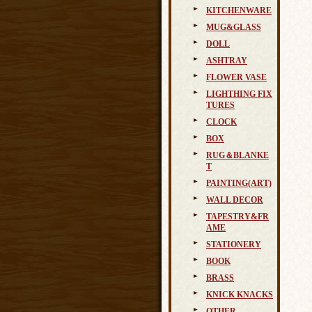
KITCHENWARE
MUG&GLASS
DOLL
ASHTRAY
FLOWER VASE
LIGHTHING FIX
TURES
CLOCK
BOX
RUG＆BLANKE
T
PAINTING(ART)
WALL DECOR
TAPESTRY&FR
AME
STATIONERY
BOOK
BRASS
KNICK KNACKS
OTHER