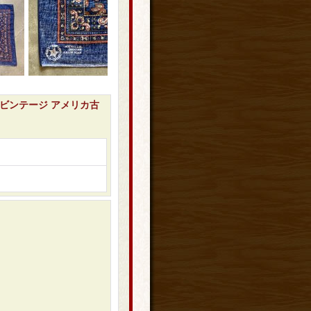
柄■ビンテージ アメリカ古
。