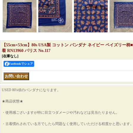
【55cm×53cm】80s USA製 コットン バンダナ ネイビー ペイズリー
着 RN13960 パリス No.117
[在庫なし]
Facebookでシェア
USED 80's頃のバンダナになります。
★商品状態★
・使用感ございますが特に目立つダメージや汚れなどは見当たりません。
・古着慣れされている方でしたら問題なく使用していただける程度かと思います