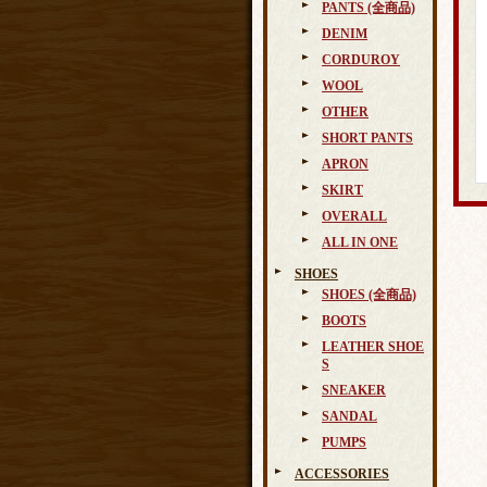
PANTS (全商品)
DENIM
CORDUROY
WOOL
OTHER
SHORT PANTS
APRON
SKIRT
OVERALL
ALL IN ONE
SHOES
SHOES (全商品)
BOOTS
LEATHER SHOE
S
SNEAKER
SANDAL
PUMPS
ACCESSORIES