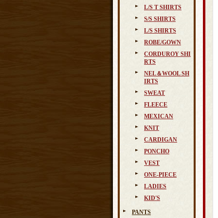
L/S T SHIRTS
S/S SHIRTS
L/S SHIRTS
ROBE/GOWN
CORDUROY SHI
RTS
NEL＆WOOL SH
IRTS
SWEAT
FLEECE
MEXICAN
KNIT
CARDIGAN
PONCHO
VEST
ONE-PIECE
LADIES
KID'S
PANTS