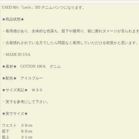
USED 90's「Levi's」505 デニムパンツになります。
★商品状態★
・着用感があり、全体的な色落ち、股下や腰周り、裾に擦れダメージが見られま
・古着慣れされている方でしたら問題なく着用していただける程度かと思います
・MADE IN USA
★素材★ COTTON 100％ デニム
★配色★ アイスブルー
★サイズ表記★ Ｗ３０
・実寸を参考にして下さい。
★実寸サイズ★
ウエスト ３８cm
股下 ８６cm
股上 ３１cm