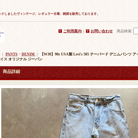
ックしましたヴィンテージ、レギュラー古着、雑貨を販売しております。
ご利用案内
｜
お問い合わせ
商品検索
:
｜
PANTS
>
DENIM
｜
【W30】90s USA製 Levi's 505 テーパード デニムパ
イス オリジナル ジーパン
商品詳細