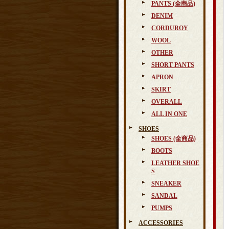
PANTS (全商品)
DENIM
CORDUROY
WOOL
OTHER
SHORT PANTS
APRON
SKIRT
OVERALL
ALL IN ONE
SHOES
SHOES (全商品)
BOOTS
LEATHER SHOE
S
SNEAKER
SANDAL
PUMPS
ACCESSORIES