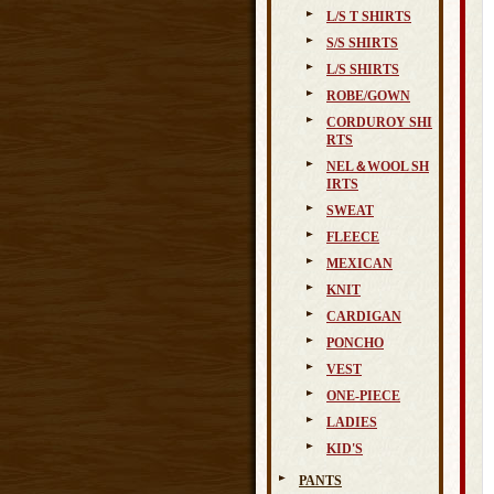
L/S T SHIRTS
S/S SHIRTS
L/S SHIRTS
ROBE/GOWN
CORDUROY SHI
RTS
NEL＆WOOL SH
IRTS
SWEAT
FLEECE
MEXICAN
KNIT
CARDIGAN
PONCHO
VEST
ONE-PIECE
LADIES
KID'S
PANTS