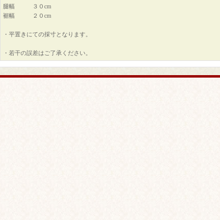
腿幅 ３０cm
裾幅 ２０cm
・平置きにての採寸となります。
・若干の誤差はご了承ください。