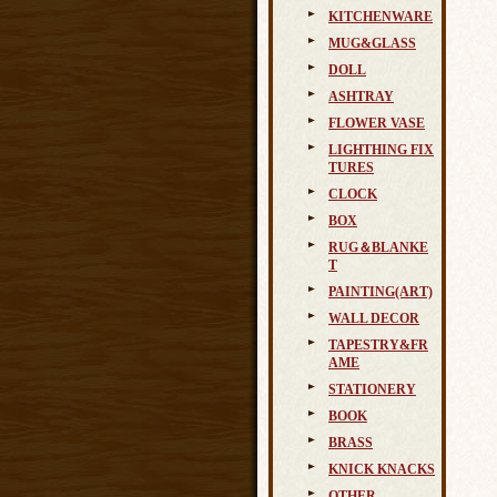
KITCHENWARE
MUG&GLASS
DOLL
ASHTRAY
FLOWER VASE
LIGHTHING FIX
TURES
CLOCK
BOX
RUG＆BLANKE
T
PAINTING(ART)
WALL DECOR
TAPESTRY&FR
AME
STATIONERY
BOOK
BRASS
KNICK KNACKS
OTHER