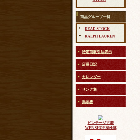
商品グループ一覧
DEAD STOCK
RALPH LAUREN
特定商取引法表示
店長日記
カレンダー
リンク集
掲示板
ビンテージ古着
WEB SHOP 探検隊