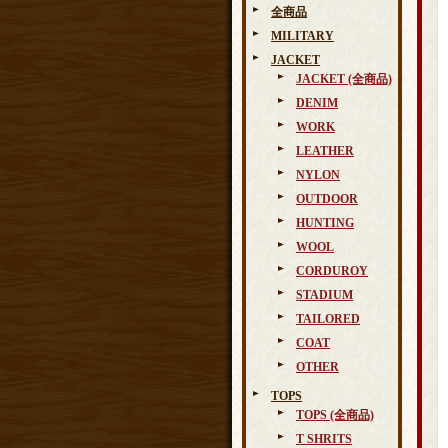
全商品
MILITARY
JACKET
JACKET (全商品)
DENIM
WORK
LEATHER
NYLON
OUTDOOR
HUNTING
WOOL
CORDUROY
STADIUM
TAILORED
COAT
OTHER
TOPS
TOPS (全商品)
T SHRITS