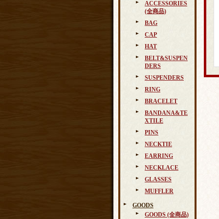
ACCESSORIES
(全商品)
BAG
CAP
HAT
BELT&SUSPEN
DERS
SUSPENDERS
RING
BRACELET
BANDANA&TE
XTILE
PINS
NECKTIE
EARRING
NECKLACE
GLASSES
MUFFLER
GOODS
GOODS (全商品)