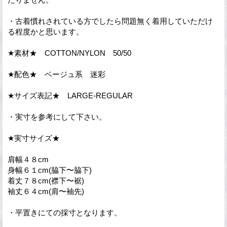
・古着慣れされている方でしたら問題無く着用していただけ
る程度かと思います。
★素材★ COTTON/NYLON 50/50
★配色★ ベージュ系 迷彩
★サイズ表記★ LARGE-REGULAR
・実寸を参考にして下さい。
★実寸サイズ★
肩幅４８cm
身幅６１cm(脇下〜脇下)
着丈７８cm(襟下〜裾)
袖丈６４cm(肩〜袖先)
・平置きにての採寸となります。