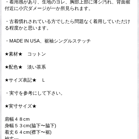
・着用感があり、生地のヨレ、胸部上部に薄シ汚れ、背面裾
付近に小穴ダメージが一か所見られます。
・古着慣れされている方でしたら問題なく着用していただけ
る程度かと思います。
・MADE IN USA、裾袖シングルステッチ
★素材★ コットン
★配色★ 淡い茶系
★サイズ表記★ Ｌ
・実寸を参考にして下さい。
★実寸サイズ★
肩幅４８cm
身幅５３cm(脇下〜脇下)
着丈６４cm(襟下〜裾)
袖丈---