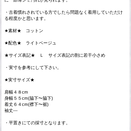
・古着慣れされている方でしたら問題なく着用していただけ
る程度かと思います。
★素材★ コットン
★配色★ ライトベージュ
★サイズ表記★ Ｌ サイズ表記の割に若干小さめ
・実寸を参考にして下さい。
★実寸サイズ★
肩幅４８cm
身幅５５cm(脇下〜脇下)
着丈６４cm(襟下〜裾)
袖丈---
・平置きにての採寸となります。