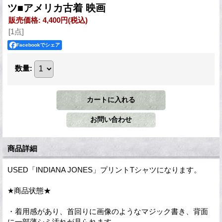
ツ■アメリカ古着 映画
販売価格
:
4,400円
(税込)
[1点]
Facebookでシェア
数量
:
商品詳細
USED「INDIANA JONES」プリントTシャツになります。
★商品状態★
・着用感があり、首回りに画像のようなマジック書き、背面
に一部薄シミ汚れが見られます。