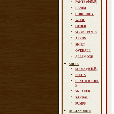
PANTS (全商品)
DENIM
CORDUROY
WOOL
OTHER
SHORT PANTS
APRON
SKIRT
OVERALL
ALL IN ONE
SHOES
SHOES (全商品)
BOOTS
LEATHER SHOE
S
SNEAKER
SANDAL
PUMPS
ACCESSORIES