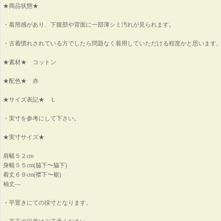
★商品状態★
・着用感があり、下腹部や背面に一部薄シミ汚れが見られます。
・古着慣れされている方でしたら問題なく着用していただける程度かと思います
★素材★ コットン
★配色★ 赤
★サイズ表記★ Ｌ
・実寸を参考にして下さい。
★実寸サイズ★
肩幅５２cm
身幅５５cm(脇下〜脇下)
着丈６９cm(襟下〜裾)
袖丈---
・平置きにての採寸となります。