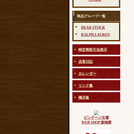
商品グループ一覧
DEAD STOCK
RALPH LAUREN
特定商取引法表示
店長日記
カレンダー
リンク集
掲示板
ビンテージ古着
WEB SHOP 探検隊