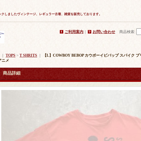
ックしましたヴィンテージ、レギュラー古着、雑貨を販売しております。
ご利用案内
｜
お問い合わせ
商品検索
:
｜
TOPS
>
T SHRITS
｜
【L】COWBOY BEBOP カウボーイビバップ スパイク 
Fアニメ
商品詳細