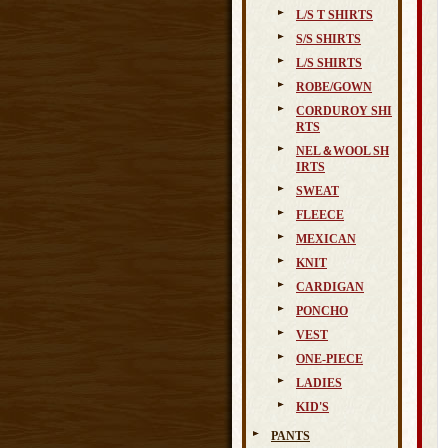
L/S T SHIRTS
S/S SHIRTS
L/S SHIRTS
ROBE/GOWN
CORDUROY SHI
RTS
NEL＆WOOL SH
IRTS
SWEAT
FLEECE
MEXICAN
KNIT
CARDIGAN
PONCHO
VEST
ONE-PIECE
LADIES
KID'S
PANTS