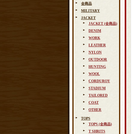
全商品
MILITARY
JACKET
JACKET (全商品)
DENIM
WORK
LEATHER
NYLON
OUTDOOR
HUNTING
WOOL
CORDUROY
STADIUM
TAILORED
COAT
OTHER
TOPS
TOPS (全商品)
T SHRITS