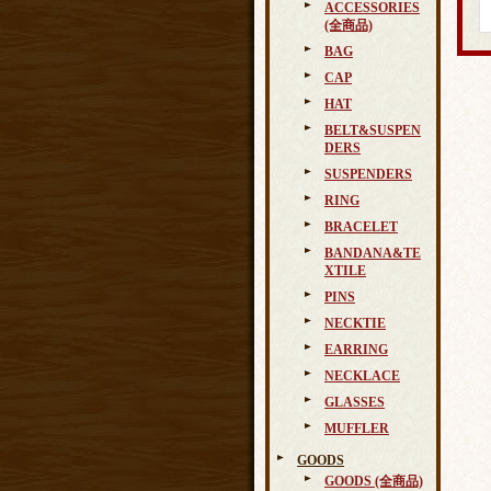
ACCESSORIES
(全商品)
BAG
CAP
HAT
BELT&SUSPEN
DERS
SUSPENDERS
RING
BRACELET
BANDANA&TE
XTILE
PINS
NECKTIE
EARRING
NECKLACE
GLASSES
MUFFLER
GOODS
GOODS (全商品)