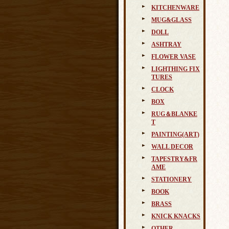
KITCHENWARE
MUG&GLASS
DOLL
ASHTRAY
FLOWER VASE
LIGHTHING FIX
TURES
CLOCK
BOX
RUG＆BLANKE
T
PAINTING(ART)
WALL DECOR
TAPESTRY&FR
AME
STATIONERY
BOOK
BRASS
KNICK KNACKS
OTHER