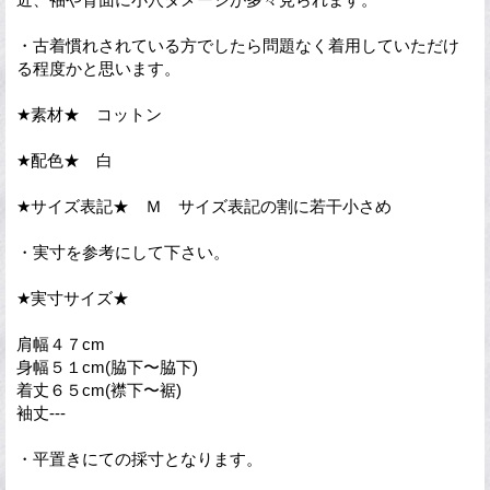
・古着慣れされている方でしたら問題なく着用していただけ
る程度かと思います。
★素材★ コットン
★配色★ 白
★サイズ表記★ Ｍ サイズ表記の割に若干小さめ
・実寸を参考にして下さい。
★実寸サイズ★
肩幅４７cm
身幅５１cm(脇下〜脇下)
着丈６５cm(襟下〜裾)
袖丈---
・平置きにての採寸となります。