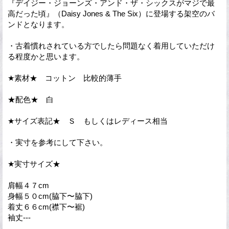
『デイジー・ジョーンズ・アンド・ザ・シックスがマジで最
高だった頃』（Daisy Jones & The Six）に登場する架空のバ
ンドとなります。
・古着慣れされている方でしたら問題なく着用していただけ
る程度かと思います。
★素材★ コットン 比較的薄手
★配色★ 白
★サイズ表記★ Ｓ もしくはレディース相当
・実寸を参考にして下さい。
★実寸サイズ★
肩幅４７cm
身幅５０cm(脇下〜脇下)
着丈６６cm(襟下〜裾)
袖丈---