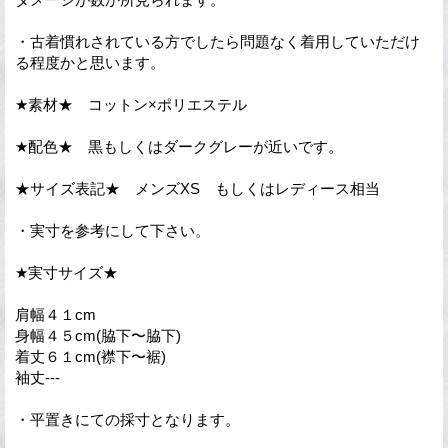
・古着慣れされている方でしたら問題なく着用していただけ
る程度かと思います。
★素材★ コットン×ポリエステル
★配色★ 黒もしくはダークグレーが近いです。
★サイズ表記★ メンズXS もしくはレディース相当
・実寸を参考にして下さい。
★実寸サイズ★
肩幅４１cm
身幅４５cm(脇下〜脇下)
着丈６１cm(襟下〜裾)
袖丈---
・平置きにての採寸となります。