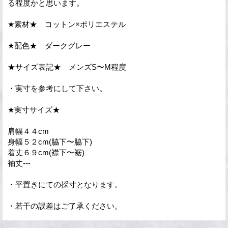
る程度かと思います。
★素材★ コットン×ポリエステル
★配色★ ダークグレー
★サイズ表記★ メンズS〜M程度
・実寸を参考にして下さい。
★実寸サイズ★
肩幅４４cm
身幅５２cm(脇下〜脇下)
着丈６９cm(襟下〜裾)
袖丈---
・平置きにての採寸となります。
・若干の誤差はご了承ください。