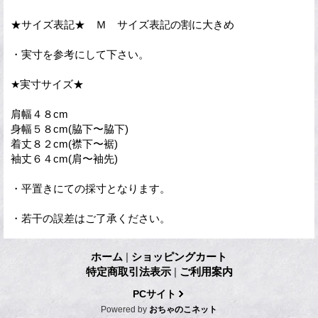
★サイズ表記★ Ｍ サイズ表記の割に大きめ
・実寸を参考にして下さい。
★実寸サイズ★
肩幅４８cm
身幅５８cm(脇下〜脇下)
着丈８２cm(襟下〜裾)
袖丈６４cm(肩〜袖先)
・平置きにての採寸となります。
・若干の誤差はご了承ください。
ホーム
|
ショッピングカート
特定商取引法表示
|
ご利用案内
PCサイト
Powered by
おちゃのこネット