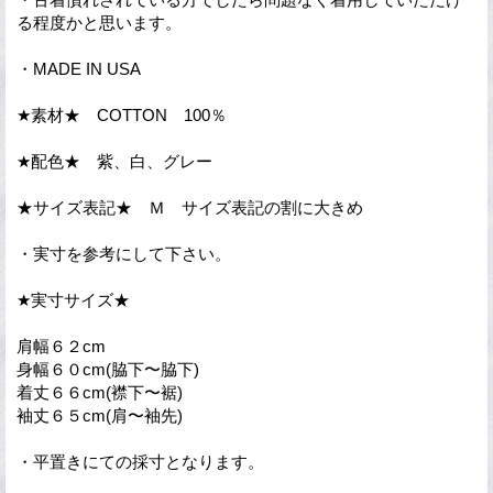
る程度かと思います。
・MADE IN USA
★素材★ COTTON 100％
★配色★ 紫、白、グレー
★サイズ表記★ Ｍ サイズ表記の割に大きめ
・実寸を参考にして下さい。
★実寸サイズ★
肩幅６２cm
身幅６０cm(脇下〜脇下)
着丈６６cm(襟下〜裾)
袖丈６５cm(肩〜袖先)
・平置きにての採寸となります。