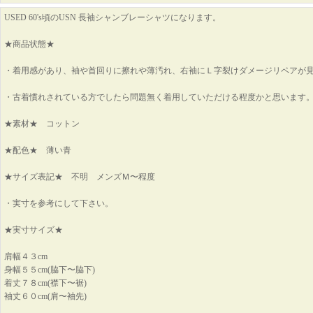
USED 60's頃のUSN 長袖シャンブレーシャツになります。
★商品状態★
・着用感があり、袖や首回りに擦れや薄汚れ、右袖にＬ字裂けダメージリペアが
・古着慣れされている方でしたら問題無く着用していただける程度かと思います
★素材★ コットン
★配色★ 薄い青
★サイズ表記★ 不明 メンズＭ〜程度
・実寸を参考にして下さい。
★実寸サイズ★
肩幅４３cm
身幅５５cm(脇下〜脇下)
着丈７８cm(襟下〜裾)
袖丈６０cm(肩〜袖先)