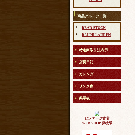
商品グループ一覧
DEAD STOCK
RALPH LAUREN
特定商取引法表示
店長日記
カレンダー
リンク集
掲示板
ビンテージ古着
WEB SHOP 探検隊