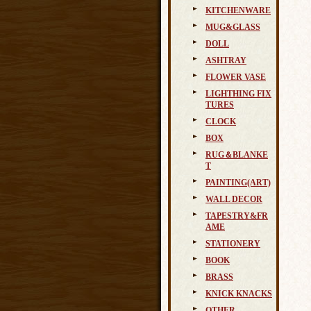
KITCHENWARE
MUG&GLASS
DOLL
ASHTRAY
FLOWER VASE
LIGHTHING FIX
TURES
CLOCK
BOX
RUG＆BLANKE
T
PAINTING(ART)
WALL DECOR
TAPESTRY&FR
AME
STATIONERY
BOOK
BRASS
KNICK KNACKS
OTHER