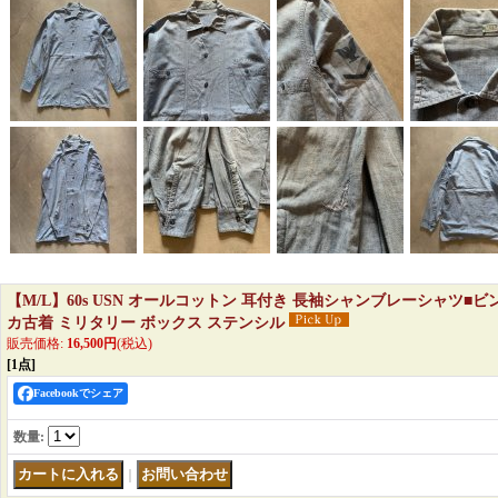
【M/L】60s USN オールコットン 耳付き 長袖シャンブレーシャツ■
カ古着 ミリタリー ボックス ステンシル
販売価格
:
16,500円
(税込)
[1点]
Facebookでシェア
数量
:
｜