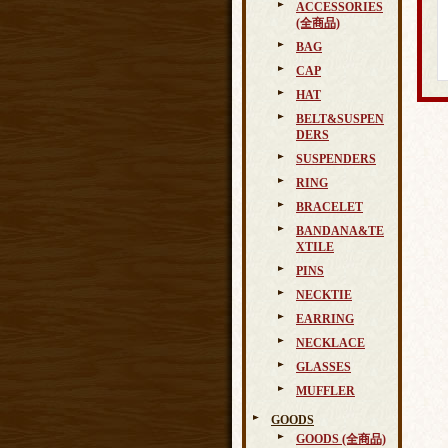
ACCESSORIES
(全商品)
BAG
CAP
HAT
BELT&SUSPEN
DERS
SUSPENDERS
RING
BRACELET
BANDANA&TE
XTILE
PINS
NECKTIE
EARRING
NECKLACE
GLASSES
MUFFLER
GOODS
GOODS (全商品)