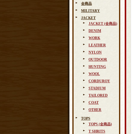
全商品
MILITARY
JACKET
JACKET (全商品)
DENIM
WORK
LEATHER
NYLON
OUTDOOR
HUNTING
WOOL
CORDUROY
STADIUM
TAILORED
COAT
OTHER
TOPS
TOPS (全商品)
T SHRITS