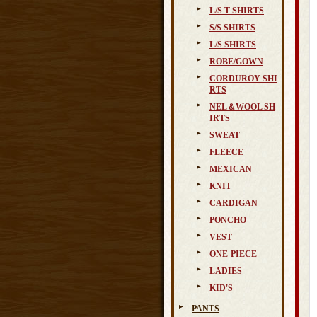
L/S T SHIRTS
S/S SHIRTS
L/S SHIRTS
ROBE/GOWN
CORDUROY SHI
RTS
NEL＆WOOL SH
IRTS
SWEAT
FLEECE
MEXICAN
KNIT
CARDIGAN
PONCHO
VEST
ONE-PIECE
LADIES
KID'S
PANTS