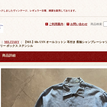
ックしましたヴィンテージ、レギュラー古着、雑貨を販売しております。
ご利用案内
｜
お問い合わせ
商品検索
:
｜
MILITARY
｜
【M/L】60s USN オールコットン 耳付き 長袖シャンブレーシ
リー ボックス ステンシル
商品詳細