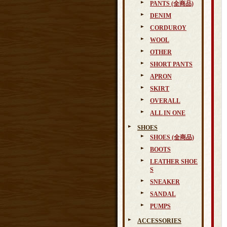
PANTS (全商品)
DENIM
CORDUROY
WOOL
OTHER
SHORT PANTS
APRON
SKIRT
OVERALL
ALL IN ONE
SHOES
SHOES (全商品)
BOOTS
LEATHER SHOE
S
SNEAKER
SANDAL
PUMPS
ACCESSORIES