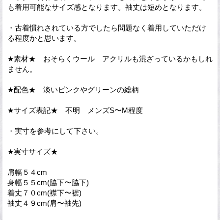
も着用可能なサイズ感となります。袖丈は短めとなります。
・古着慣れされている方でしたら問題なく着用していただけ
る程度かと思います。
★素材★ おそらくウール アクリルも混ざっているかもしれ
ません。
★配色★ 淡いピンクやグリーンの総柄
★サイズ表記★ 不明 メンズS〜M程度
・実寸を参考にして下さい。
★実寸サイズ★
肩幅５４cm
身幅５５cm(脇下〜脇下)
着丈７０cm(襟下〜裾)
袖丈４９cm(肩〜袖先)