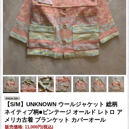
【S/M】UNKNOWN ウールジャケット 総柄
ネイティブ柄■ビンテージ オールド レトロ ア
メリカ古着 ブランケット カバーオール
販売価格
:
11,000円
(税込)