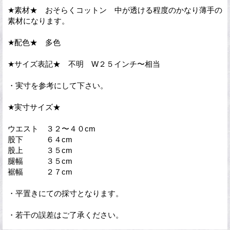
★素材★ おそらくコットン 中が透ける程度のかなり薄手の
素材になります。
★配色★ 多色
★サイズ表記★ 不明 W２５インチ〜相当
・実寸を参考にして下さい。
★実寸サイズ★
ウエスト ３２〜４０cm
股下 ６４cm
股上 ３５cm
腿幅 ３５cm
裾幅 ２７cm
・平置きにての採寸となります。
・若干の誤差はご了承ください。