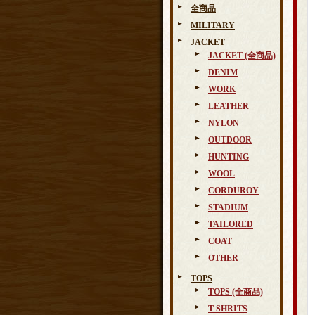
全商品
MILITARY
JACKET
JACKET (全商品)
DENIM
WORK
LEATHER
NYLON
OUTDOOR
HUNTING
WOOL
CORDUROY
STADIUM
TAILORED
COAT
OTHER
TOPS
TOPS (全商品)
T SHRITS