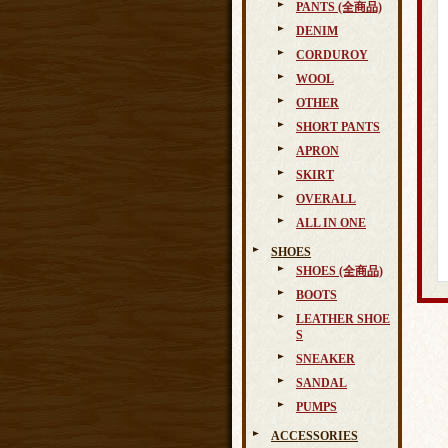
PANTS (全商品)
DENIM
CORDUROY
WOOL
OTHER
SHORT PANTS
APRON
SKIRT
OVERALL
ALL IN ONE
SHOES
SHOES (全商品)
BOOTS
LEATHER SHOE
S
SNEAKER
SANDAL
PUMPS
ACCESSORIES