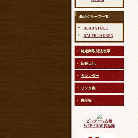
商品グループ一覧
DEAD STOCK
RALPH LAUREN
特定商取引法表示
店長日記
カレンダー
リンク集
掲示板
ビンテージ古着
WEB SHOP 探検隊