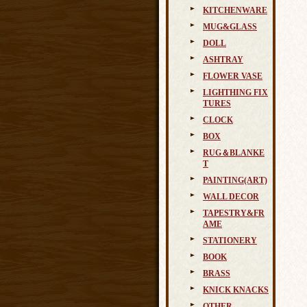
KITCHENWARE
MUG&GLASS
DOLL
ASHTRAY
FLOWER VASE
LIGHTHING FIX
TURES
CLOCK
BOX
RUG＆BLANKE
T
PAINTING(ART)
WALL DECOR
TAPESTRY&FR
AME
STATIONERY
BOOK
BRASS
KNICK KNACKS
OTHER