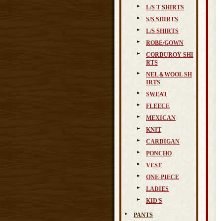
L/S T SHIRTS
S/S SHIRTS
L/S SHIRTS
ROBE/GOWN
CORDUROY SHI
RTS
NEL＆WOOL SH
IRTS
SWEAT
FLEECE
MEXICAN
KNIT
CARDIGAN
PONCHO
VEST
ONE-PIECE
LADIES
KID'S
PANTS