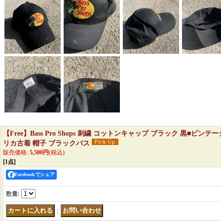
【Free】Bass Pro Shops 刺繍 コットンキャップ ブラック 黒■ビン
リカ古着 帽子 ブラックバス
販売価格
:
5,500円
(税込)
[1点]
Facebookでシェア
数量
:
｜