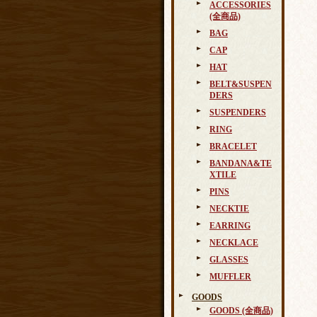
ACCESSORIES
(全商品)
BAG
CAP
HAT
BELT&SUSPEN
DERS
SUSPENDERS
RING
BRACELET
BANDANA&TE
XTILE
PINS
NECKTIE
EARRING
NECKLACE
GLASSES
MUFFLER
GOODS
GOODS (全商品)