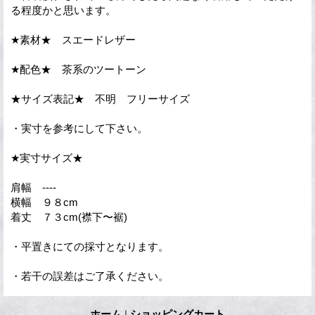
る程度かと思います。
★素材★ スエードレザー
★配色★ 茶系のツートーン
★サイズ表記★ 不明 フリーサイズ
・実寸を参考にして下さい。
★実寸サイズ★
肩幅 ----
横幅 ９８cm
着丈 ７３cm(襟下〜裾)
・平置きにての採寸となります。
・若干の誤差はご了承ください。
ホーム
|
ショッピングカート