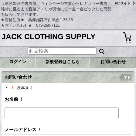
兵庫県姫路の古着屋、ヴィンテージ古着からレギュラー古着、
PCサイト
雑貨に至るまで直接アメリカ現地にて一点一点ピックした商品
を販売しております。
★店舗住所★ 兵庫姫路市白鳥台1-33-16
★お問い合わせ★ 079-260-7121
JACK CLOTHING SUPPLY
ログイン
新規登録はこちら
お問い合わせ
お問い合わせ
戻る
!
: 必須項目
お名前
!
メールアドレス
!